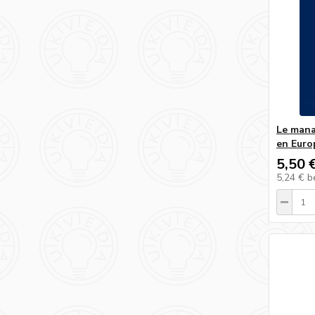
Le mana
en Europ
5,50 
5,24 €
b