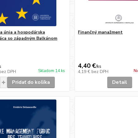
a únia a hospodárska
Finančný manažment
áca so západným Balkánom
4,40 €
s
/
ks
Skladom 14 ks
Ni
bez DPH
4,19 €
bez DPH
Pridať do košíka
Detail