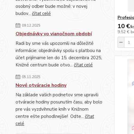
osobný odber bude možné: v novej
budov...
čítať celé
Profesi
10 €
09.12.2025
/
k
9,52 €
b
Objednávky vo vianočnom období
Radi by sme vás upozornili na dôležité
informácie: objednávky spolu s platbou na
účet prijímame len do 15. decembra 2025,
Knižné centrum bude otvo...
čítať celé
05.11.2025
Nové otváracie hodiny
Na základe vašich podnetov sme upravili
otváracie hodiny posunutím času, aby bolo
pre vás vyzdvihnutie kníh v Knižnom
centre ešte pohodlnejšie! Odte...
čítať
celé