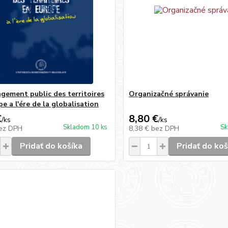
gement public des territoires
Organizačné správanie
e a l'ére de la globalisation
€
8,80 €
/
ks
/
ks
Skladom 10 ks
Sk
ez DPH
8,38 €
bez DPH
Pridať do košíka
Pridať do koš