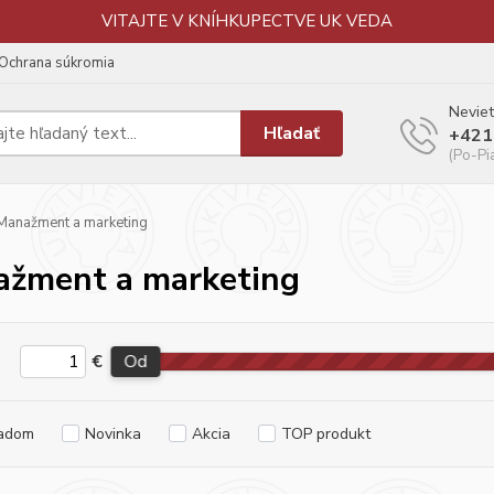
VITAJTE V KNÍHKUPECTVE UK VEDA
Ochrana súkromia
Neviet
Hľadať
+421
(Po-Pi
anažment a marketing
žment a marketing
€
Od
adom
Novinka
Akcia
TOP produkt