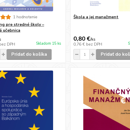
1 hodnotenie
Škola a jej manažment
ng pre stredné školy –
 učebnica
0,80 €
s
/
ks
Skladom 15 ks
S
bez DPH
0,76 €
bez DPH
Pridať do košíka
Pridať do koš