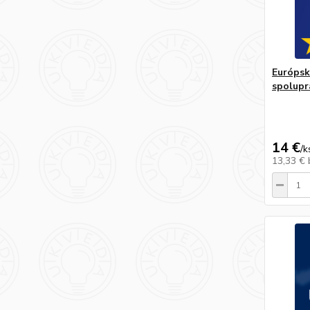
Európsk
spolupr
14 €
/
k
13,33 €