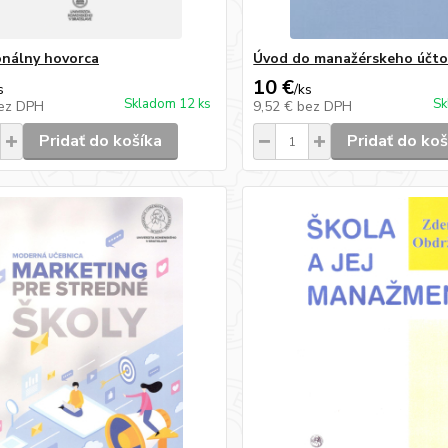
onálny hovorca
Úvod do manažérskeho účto
10 €
s
/
ks
Skladom 12 ks
Sk
ez DPH
9,52 €
bez DPH
Pridať do košíka
Pridať do koš