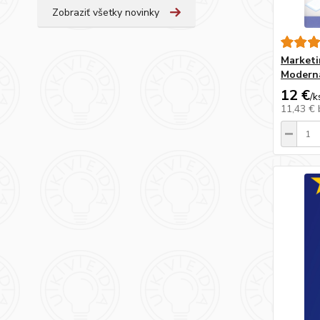
Zobraziť všetky novinky
Marketi
Moderná
12 €
/
k
11,43 €