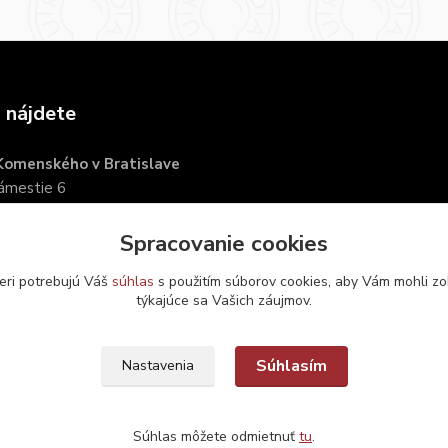
 nájdete
 Komenského v Bratislave
námestie 6
islava
Spracovanie cookies
eri potrebujú Váš
súhlas
s použitím súborov cookies, aby Vám mohli zo
týkajúce sa Vašich záujmov.
Súhlasím
Nastavenia
Súhlas môžete odmietnuť
tu
.