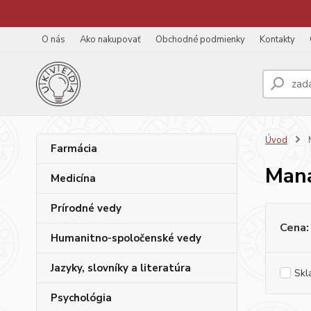
O nás
Ako nakupovať
Obchodné podmienky
Kontakty
Úvod
M
Farmácia
Mana
Medicína
Prírodné vedy
Cena:
Humanitno-spoločenské vedy
Jazyky, slovníky a literatúra
Skl
Psychológia