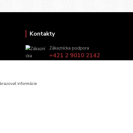
Kontakty
Zákaznícka podpora
+421 2 9010 2142
(Po-Pia, 8-16 hod.)
ukveda@uniba.sk
brazovať informácie
Vytvorené na
Eshop-rychlo.sk