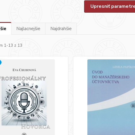
Upresniť parametr
šie
Najlacnejšie
Najdrahšie
m 1-13 z 13