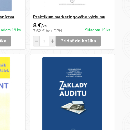
vníctva
Praktikum marketingového výzkumu
8 €
/
ks
ladom 19 ks
Skladom 19 ks
7,62 €
bez DPH
íka
Pridať do košíka