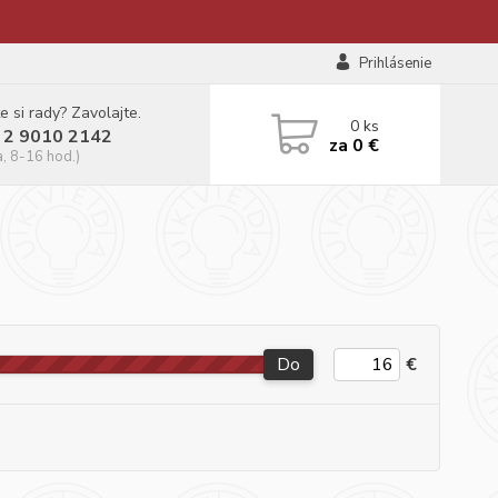
Prihlásenie
e si rady? Zavolajte.
0
ks
 2 9010 2142
za
0 €
a, 8-16 hod.)
Do
€