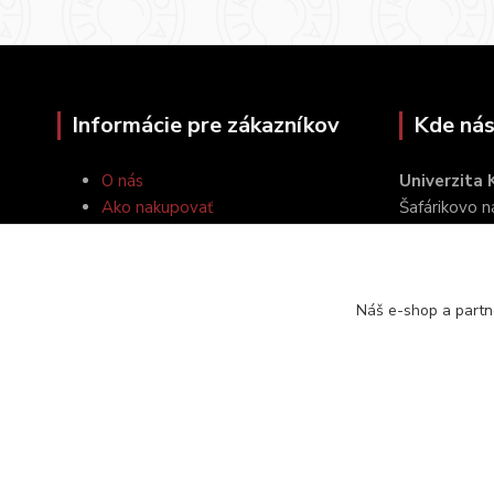
Informácie pre zákazníkov
Kde nás
O nás
Univerzita
Ako nakupovať
Šafárikovo 
Obchodné podmienky
814 99 Brat
Kontakty
Náš e-shop a partn
2024 © UK Veda, s. r. o. | Všetky práva vyhradené