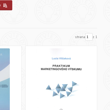
e
strana
z 1