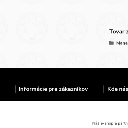
Tovar 
Mana
Informácie pre zákazníkov
Kde nás
O nás
Univerzita
Ako nakupovať
Šafárikovo 
Obchodné podmienky
814 99 Brat
Náš e-shop a partn
Kontakty