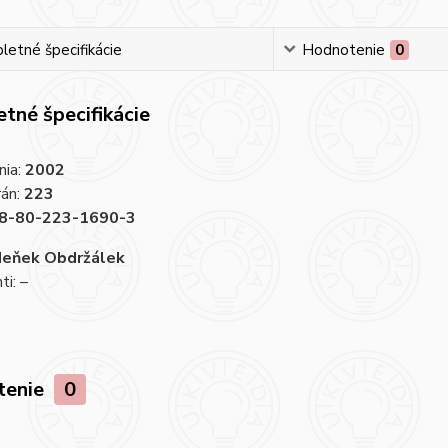
etné špecifikácie
Hodnotenie
0
tné špecifikácie
nia:
2002
rán:
223
8-80-223-1690-3
deňek Obdržálek
i: –
tenie
0