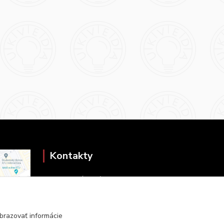
Kontakty
Zákaznícka podpora
+421 2 9010 2142
(Po-Pia, 8-16 hod.)
brazovať informácie