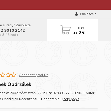
Prihlásenie
e si rady? Zavolajte.
0
ks
 2 9010 2142
za
0 €
a, 8-16 hod.)
Ohodnotiť produkt
ek Obdržálek
dania: 2002Počet strán: 223ISBN: 978-80-223-1690-3 Autor:
 Obdržálek Recenzenti: – Hodnotenie 0
celý popis