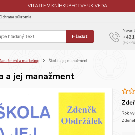
VITAJTE V KNÍHKUPECTVE UK VEDA
Ochrana súkromia
Neviet
Hľadať
+421
(Po-Pi
anažment a marketing
Škola a jej manažment
a a jej manažment
Zdeň
Rok vy
Zdeňek