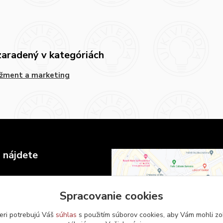
zaradený v kategóriách
žment a marketing
 nájdete
 Komenského v Bratislave
námestie 6
Spracovanie cookies
islava
eri potrebujú Váš
súhlas
s použitím súborov cookies, aby Vám mohli zo