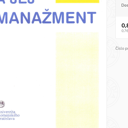
Dos
0,
0,76
Číslo p