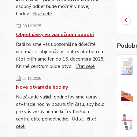
osobný odber bude možné: v novej
budov...
čítať celé
09.12.2025
Objednávky vo vianočnom období
Radi by sme vás upozornili na dôležité
Podobn
informácie: objednávky spolu s platbou na
účet prijímame len do 15. decembra 2025,
Knižné centrum bude otvo...
čítať celé
05.11.2025
Nové otváracie hodiny
Na základe vašich podnetov sme upravili
otváracie hodiny posunutím času, aby bolo
pre vás vyzdvihnutie kníh v Knižnom
centre ešte pohodlnejšie! Odte...
čítať
celé