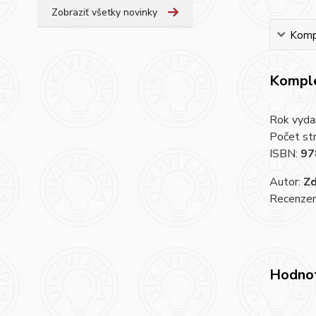
Zobraziť všetky novinky
Kompl
Komple
Rok vyda
Počet st
ISBN:
97
Autor:
Z
Recenzent
Hodno