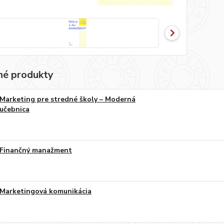
é produkty
Marketing pre stredné školy – Moderná
učebnica
Finančný manažment
Marketingová komunikácia