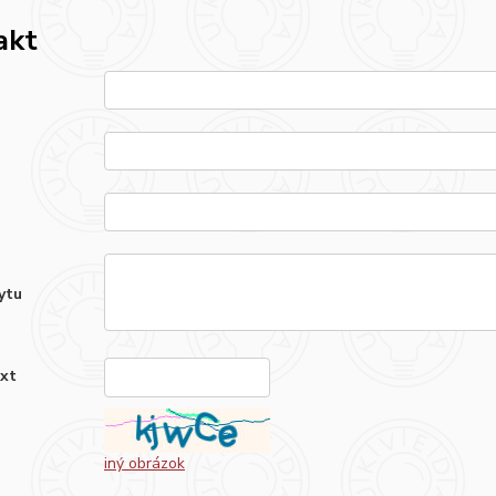
akt
ytu
ext
*
iný obrázok