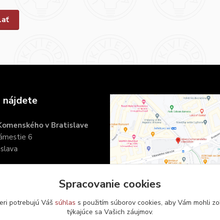
 nájdete
 Komenského v Bratislave
námestie 6
islava
Spracovanie cookies
eri potrebujú Váš
súhlas
s použitím súborov cookies, aby Vám mohli zo
týkajúce sa Vašich záujmov.