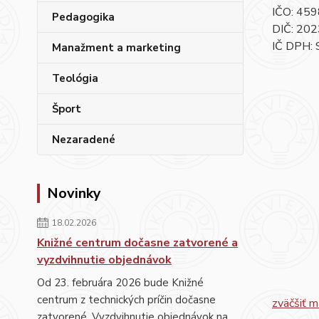
IČO: 45
Pedagogika
DIČ: 20
IČ DPH:
Manažment a marketing
Teológia
Šport
Nezaradené
Novinky
18.02.2026
Knižné centrum dočasne zatvorené a
vyzdvihnutie objednávok
Od 23. februára 2026 bude Knižné
centrum z technických príčin dočasne
zväčšiť 
zatvorené. Vyzdvihnutie objednávok na