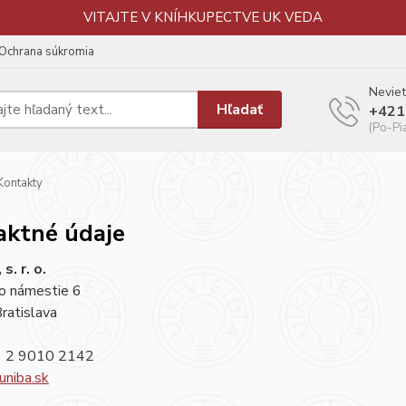
VITAJTE V KNÍHKUPECTVE UK VEDA
Ochrana súkromia
Neviet
Hľadať
+421
(Po-Pi
ontakty
aktné údaje
s. r. o.
vo námestie 6
ratislava
1 2 9010 2142
niba.sk