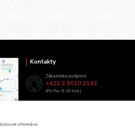
Kontakty
Zákaznícka podpora
+421 2 9010 2142
(Po-Pia, 8-16 hod.)
ukveda@uniba.sk
brazovať informácie