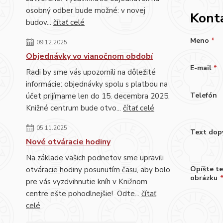
osobný odber bude možné: v novej
Kont
budov...
čítať celé
Meno
*
09.12.2025
Objednávky vo vianočnom období
E-mail
*
Radi by sme vás upozornili na dôležité
informácie: objednávky spolu s platbou na
Telefón
účet prijímame len do 15. decembra 2025,
Knižné centrum bude otvo...
čítať celé
05.11.2025
Text dop
Nové otváracie hodiny
Na základe vašich podnetov sme upravili
Opíšte t
otváracie hodiny posunutím času, aby bolo
obrázku
pre vás vyzdvihnutie kníh v Knižnom
centre ešte pohodlnejšie! Odte...
čítať
celé