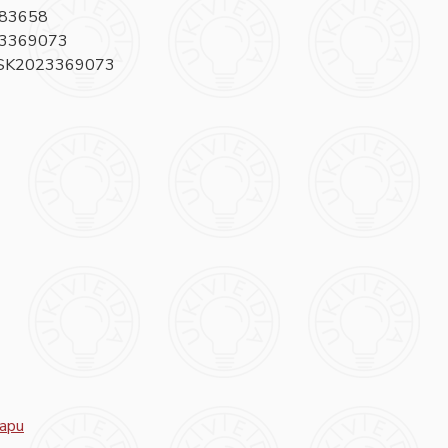
983658
23369073
 SK2023369073
mapu