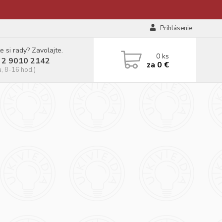
Prihlásenie
e si rady? Zavolajte.
0
ks
 2 9010 2142
za
0 €
a, 8-16 hod.)