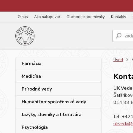
O nás
Ako nakupovať
Obchodné podmienky
Kontakty
Úvod
K
Farmácia
Kont
Medicína
UK Veda, 
Prírodné vedy
Šafáriko
Humanitno-spoločenské vedy
814 99 B
Jazyky, slovníky a literatúra
tel: +42
ukveda@u
Psychológia