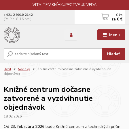
VITAJTE V KNÍHKUPECTVE UK VEDA
0
ks
+421 2 9010 2142
za
0 €
(Po-Pia, 8-16 hod.)
Menu
Hľadať
Úvod
Novinky
Knižné centrum dočasne zatvorené a vyzdvihnutie
objednávok
Knižné centrum dočasne
zatvorené a vyzdvihnutie
objednávok
18.02.2026
Od
23. februára 2026
bude Knižné centrum z technických príčin