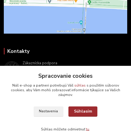
Kontakty
Zákaznícka podpora
+421 2 9010 2142
Spracovanie cookies
(Po-Pia, 8-16 hod.)
Náš e-shop a partneri potrebujú Váš
súhlas
s použitím súborov
ukveda@uniba.sk
cookies, aby Vám mohli zobrazovať informácie týkajúce sa Vašich
záujmov.
Súhlasím
Nastavenia
2024 © UK Veda, s. r. o. | Všetky práva vyhradené
Súhlas môžete odmietnuť
tu
.