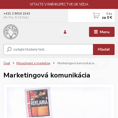
VITAJTE V KNÍHKUPECTVE UK VEDA
0
ks
+421 2 9010 2142
za
0 €
(Po-Pia, 8-16 hod.)
Menu
Hľadať
Úvod
Manažment a marketing
Marketingová komunikácia
Marketingová komunikácia