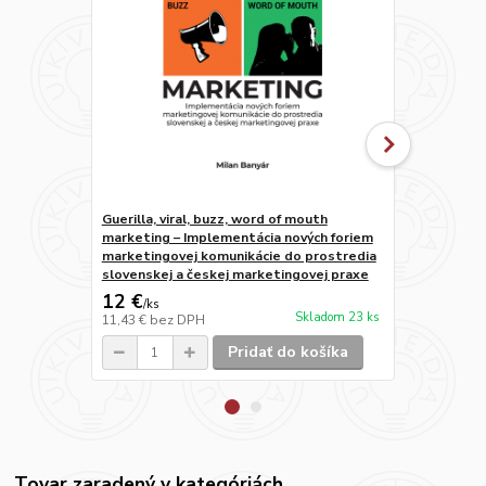
Guerilla, viral, buzz, word of mouth
Psychológia
marketing – Implementácia nových foriem
marketingovej komunikácie do prostredia
slovenskej a českej marketingovej praxe
12 €
4,70 €
/
ks
/
ks
Skladom 23 ks
11,43 €
bez DPH
4,48 €
bez D
Pridať do košíka
Tovar zaradený v kategóriách