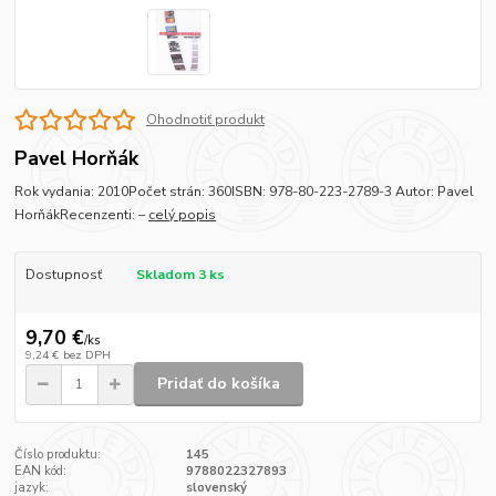
Ohodnotiť produkt
Pavel Horňák
Rok vydania: 2010Počet strán: 360ISBN: 978-80-223-2789-3 Autor: Pavel
HorňákRecenzenti: –
celý popis
Dostupnosť
Skladom 3 ks
9,70 €
/
ks
9,24 €
bez DPH
Pridať do košíka
Číslo produktu:
145
EAN kód:
9788022327893
jazyk:
slovenský