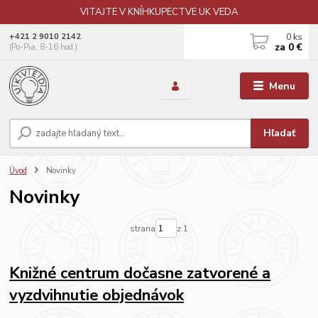
VITAJTE V KNÍHKUPECTVE UK VEDA
0
ks
+421 2 9010 2142
za
0 €
(Po-Pia, 8-16 hod.)
Menu
Hľadať
Úvod
Novinky
Novinky
strana
z 1
Knižné centrum dočasne zatvorené a
vyzdvihnutie objednávok