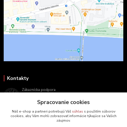
Kontakty
Zákaznícka podpora
+421 2 9010 2142
Spracovanie cookies
(Po-Pia, 8-16 hod.)
Náš e-shop a partneri potrebujú Váš
súhlas
s použitím súborov
ukveda@uniba.sk
cookies, aby Vám mohli zobrazovať informácie týkajúce sa Vašich
záujmov.