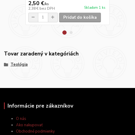
2,50 €
9,90 €
/
ks
/
ks
Skladom 1 ks
2,38 €
bez DPH
9,43 €
bez D
Pridať do košíka
Tovar zaradený v kategóriách
Teológia
Informácie pre zákazníkov
O nás
Ako nakupovať
Obchodné podmienky