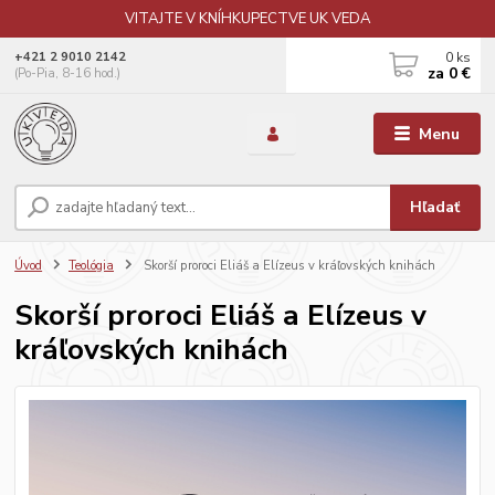
VITAJTE V KNÍHKUPECTVE UK VEDA
0
ks
+421 2 9010 2142
za
0 €
(Po-Pia, 8-16 hod.)
Menu
Hľadať
Úvod
Teológia
Skorší proroci Eliáš a Elízeus v kráľovských knihách
Skorší proroci Eliáš a Elízeus v
kráľovských knihách