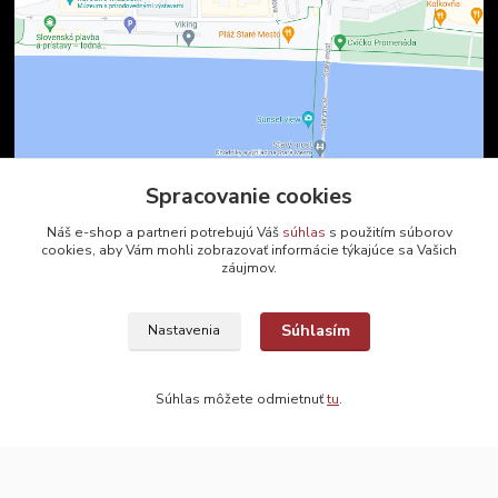
Spracovanie cookies
Kontakty
Náš e-shop a partneri potrebujú Váš
súhlas
s použitím súborov
cookies, aby Vám mohli zobrazovať informácie týkajúce sa Vašich
záujmov.
Zákaznícka podpora
+421 2 9010 2142
(Po-Pia, 8-16 hod.)
Súhlasím
Nastavenia
ukveda@uniba.sk
Súhlas môžete odmietnuť
tu
.