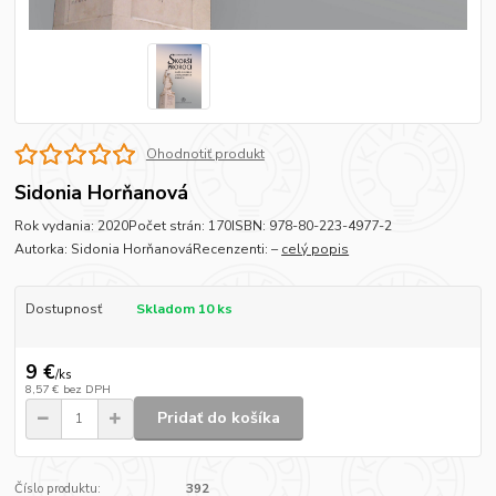
Ohodnotiť produkt
Sidonia Horňanová
Rok vydania: 2020Počet strán: 170ISBN: 978-80-223-4977-2
Autorka: Sidonia HorňanováRecenzenti: –
celý popis
Dostupnosť
Skladom 10 ks
9 €
/
ks
8,57 €
bez DPH
Pridať do košíka
Číslo produktu:
392