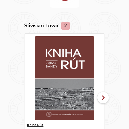
Súvisiaci tovar
2
Kniha Rút
Exegéza kni