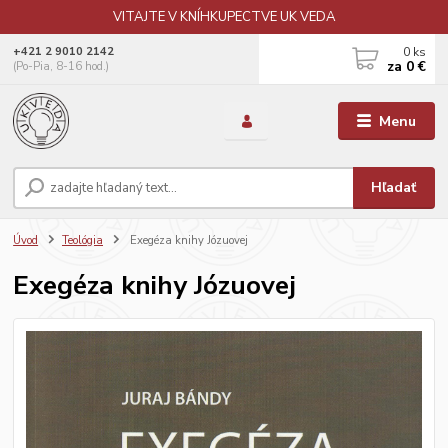
VITAJTE V KNÍHKUPECTVE UK VEDA
0
ks
+421 2 9010 2142
za
0 €
(Po-Pia, 8-16 hod.)
Menu
Hľadať
Úvod
Teológia
Exegéza knihy Józuovej
Exegéza knihy Józuovej