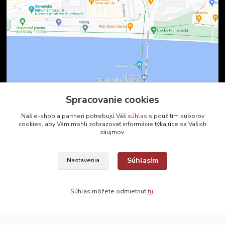
Spracovanie cookies
Kontakty
Náš e-shop a partneri potrebujú Váš
súhlas
s použitím súborov
cookies, aby Vám mohli zobrazovať informácie týkajúce sa Vašich
záujmov.
Zákaznícka podpora
+421 2 9010 2142
(Po-Pia, 8-16 hod.)
Súhlasím
Nastavenia
ukveda@uniba.sk
Súhlas môžete odmietnuť
tu
.