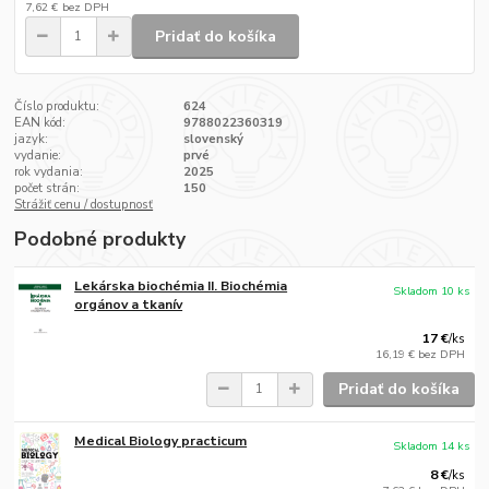
7,62 €
bez DPH
Pridať do košíka
Číslo produktu:
624
EAN kód:
9788022360319
jazyk:
slovenský
vydanie:
prvé
rok vydania:
2025
počet strán:
150
Strážiť cenu / dostupnosť
Podobné produkty
Lekárska biochémia II. Biochémia
Skladom 10 ks
orgánov a tkanív
17 €
/
ks
16,19 €
bez DPH
Pridať do košíka
Medical Biology practicum
Skladom 14 ks
8 €
/
ks