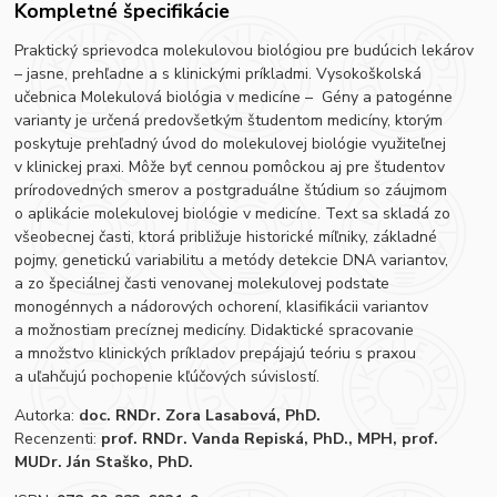
Kompletné špecifikácie
Praktický sprievodca molekulovou biológiou pre budúcich lekárov
– jasne, prehľadne a s klinickými príkladmi. Vysokoškolská
učebnica Molekulová biológia v medicíne – Gény a patogénne
varianty je určená predovšetkým študentom medicíny, ktorým
poskytuje prehľadný úvod do molekulovej biológie využiteľnej
v klinickej praxi. Môže byť cennou pomôckou aj pre študentov
prírodovedných smerov a postgraduálne štúdium so záujmom
o aplikácie molekulovej biológie v medicíne. Text sa skladá zo
všeobecnej časti, ktorá približuje historické míľniky, základné
pojmy, genetickú variabilitu a metódy detekcie DNA variantov,
a zo špeciálnej časti venovanej molekulovej podstate
monogénnych a nádorových ochorení, klasifikácii variantov
a možnostiam precíznej medicíny. Didaktické spracovanie
a množstvo klinických príkladov prepájajú teóriu s praxou
a uľahčujú pochopenie kľúčových súvislostí.
Autorka:
doc. RNDr. Zora Lasabová, PhD.
Recenzenti:
prof. RNDr. Vanda Repiská, PhD., MPH, prof.
MUDr. Ján Staško, PhD.