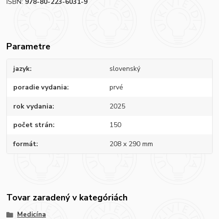
ISBN:
978-80-223-6031-9
Parametre
jazyk
slovenský
poradie vydania
prvé
rok vydania
2025
počet strán
150
formát
208 x 290 mm
Tovar zaradený v kategóriách
Medicína