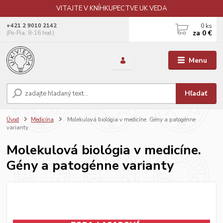
VITAJTE V KNÍHKUPECTVE UK VEDA
0
ks
+421 2 9010 2142
za
0 €
(Po-Pia, 8-16 hod.)
Menu
Hľadať
Úvod
Medicína
Molekulová biológia v medicíne. Gény a patogénne
varianty
Molekulová biológia v medicíne.
Gény a patogénne varianty