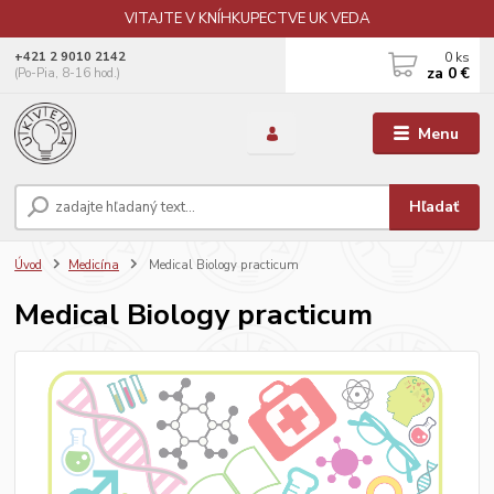
VITAJTE V KNÍHKUPECTVE UK VEDA
0
ks
+421 2 9010 2142
za
0 €
(Po-Pia, 8-16 hod.)
Menu
Hľadať
Úvod
Medicína
Medical Biology practicum
Medical Biology practicum