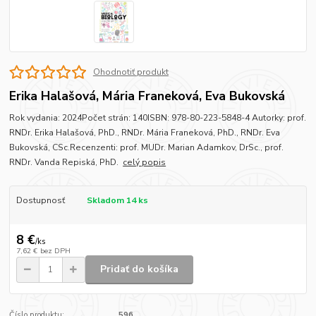
Ohodnotiť produkt
Erika Halašová, Mária Franeková, Eva Bukovská
Rok vydania: 2024Počet strán: 140ISBN: 978-80-223-5848-4 Autorky: prof.
RNDr. Erika Halašová, PhD., RNDr. Mária Franeková, PhD., RNDr. Eva
Bukovská, CSc.Recenzenti: prof. MUDr. Marian Adamkov, DrSc., prof.
RNDr. Vanda Repiská, PhD.
celý popis
Dostupnosť
Skladom 14 ks
8 €
/
ks
7,62 €
bez DPH
Pridať do košíka
Číslo produktu:
596