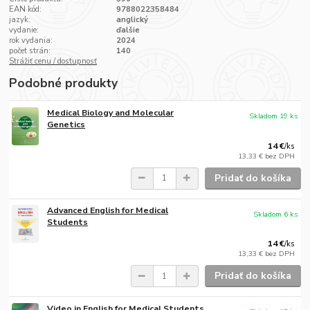
EAN kód:
9788022358484
jazyk:
anglický
vydanie:
ďalšie
rok vydania:
2024
počet strán:
140
Strážiť cenu / dostupnosť
Podobné produkty
Medical Biology and Molecular
Skladom 19 ks
Genetics
14 €
/
ks
13,33 €
bez DPH
Pridať do košíka
Advanced English for Medical
Skladom 6 ks
Students
14 €
/
ks
13,33 €
bez DPH
Pridať do košíka
Video in English for Medical Students