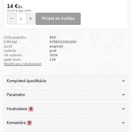
14 €
/
ks
13,33 €
bez DPH
Pridať do košíka
Číslo produktu:
658
EAN kód:
9788022362450
jazyk:
anglický
vydanie:
prvé
rok vydania:
2026
počet strán:
136
Strážiť cenu / dostupnosť
Kompletné špecifikácie
Parametre
Hodnotenie
0
Komentáre
0