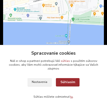
Spracovanie cookies
Kontakty
Náš e-shop a partneri potrebujú Váš
súhlas
s použitím súborov
cookies, aby Vám mohli zobrazovať informácie týkajúce sa Vašich
záujmov.
Zákaznícka podpora
+421 2 9010 2142
(Po-Pia, 8-16 hod.)
Súhlasím
Nastavenia
ukveda@uniba.sk
Súhlas môžete odmietnuť
tu
.