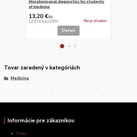
Microbiological diagnostics for students
of medicine
Laboratory 
13,20 €
6,60 €
/
ks
/
ks
Nie je skladom
12,57 €
bez DPH
6,29 €
bez D
Detail
Tovar zaradený v kategóriách
Medicína
Informácie pre zákazníkov
O nás