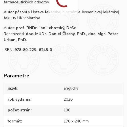
farmaceutických odborov.
Autor pôsobí v Ústave lekárskej biochémie Jesseniovej lekárskej
fakulty UK v Martine.
Autor:
prof. RNDr. Ján Lehotský, DrSc.
Recenzenti:
doc. MUDr. Daniel Čierny, PhD., doc. Mgr. Peter
Urban, PhD.
ISBN:
978-80-223- 6245-0
Parametre
jazyk
anglický
rok vydania
2026
počet strán
136
formát
170 x 240 mm