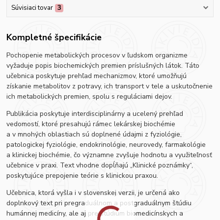
Súvisiaci tovar
3
Kompletné špecifikácie
Pochopenie metabolických procesov v ľudskom organizme
vyžaduje popis biochemických premien príslušných látok. Táto
učebnica poskytuje prehľad mechanizmov, ktoré umožňujú
získanie metabolitov z potravy, ich transport v tele a uskutočnenie
ich metabolických premien, spolu s reguláciami dejov.
Publikácia poskytuje interdisciplinárny a ucelený prehľad
vedomostí, ktoré presahujú rámec lekárskej biochémie
a v mnohých oblastiach sú doplnené údajmi z fyziológie,
patologickej fyziológie, endokrinológie, neurovedy, farmakológie
a klinickej biochémie, čo významne zvyšuje hodnotu a využiteľnosť
učebnice v praxi. Text vhodne dopĺňajú „Klinické poznámky“,
poskytujúce prepojenie teórie s klinickou praxou.
Učebnica, ktorá vyšla i v slovenskej verzii, je určená ako
doplnkový text pri pregraduálnom a postgraduálnym štúdiu
humánnej medicíny, ale aj pre štúdium biomedicínskych a