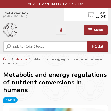
VITAJTE V KNÍHKUPECTVE UK VEDA
0
ks
+421 2 9010 2142
za
0 €
(Po-Pia, 8-16 hod.)
Menu
Hľadať
Úvod
Medicína
Metabolic and energy regulations of nutrient conversions
in humans
Metabolic and energy regulations
of nutrient conversions in
humans
Novinka