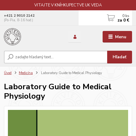
VITAJTE V KNÍHKUPECTVE UK VEDA
0
ks
+421 2 9010 2142
za
0 €
(Po-Pia, 8-16 hod.)
Menu
Hľadať
Úvod
Medicína
Laboratory Guide to Medical Physiology
Laboratory Guide to Medical
Physiology