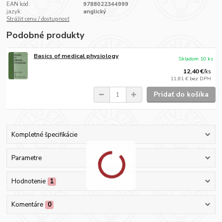
EAN kód:
9788022344999
jazyk:
anglický
Strážiť cenu / dostupnosť
Podobné produkty
Basics of medical physiology
Skladom 10 ks
12,40 €
/
ks
11,81 €
bez DPH
Pridať do košíka
Kompletné špecifikácie
Parametre
Hodnotenie
1
Komentáre
0