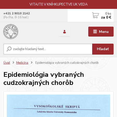
VITAJTE V KNÍHKUPECTVE UK VEDA
0
ks
+421 2 9010 2142
za
0 €
(Po-Pia, 8-16 hod.)
Menu
Hľadať
Úvod
Medicína
Epidemiológia vybraných cudzokrajných chorôb
Epidemiológia vybraných
cudzokrajných chorôb