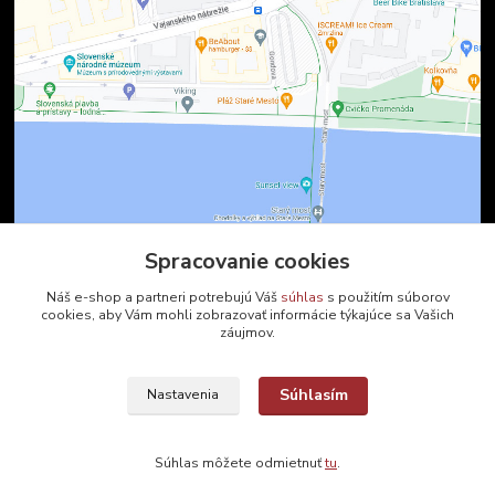
Spracovanie cookies
Kontakty
Náš e-shop a partneri potrebujú Váš
súhlas
s použitím súborov
cookies, aby Vám mohli zobrazovať informácie týkajúce sa Vašich
záujmov.
Zákaznícka podpora
+421 2 9010 2142
(Po-Pia, 8-16 hod.)
Súhlasím
Nastavenia
ukveda@uniba.sk
Súhlas môžete odmietnuť
tu
.