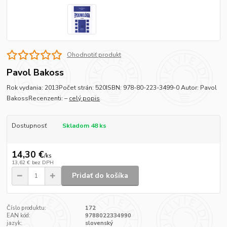
Ohodnotiť produkt
Pavol Bakoss
Rok vydania: 2013Počet strán: 520ISBN: 978-80-223-3499-0 Autor: Pavol
BakossRecenzenti: –
celý popis
Dostupnosť
Skladom 48 ks
14,30 €
/
ks
13,62 €
bez DPH
Pridať do košíka
Číslo produktu:
172
EAN kód:
9788022334990
jazyk:
slovenský