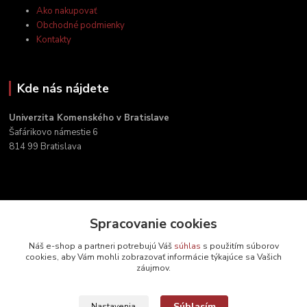
Ako nakupovať
Obchodné podmienky
Kontakty
Kde nás nájdete
Univerzita Komenského v Bratislave
Šafárikovo námestie 6
814 99 Bratislava
Spracovanie cookies
Kontakty
Náš e-shop a partneri potrebujú Váš
súhlas
s použitím súborov
cookies, aby Vám mohli zobrazovať informácie týkajúce sa Vašich
záujmov.
Zákaznícka podpora
+421 2 9010 2142
(Po-Pia, 8-16 hod.)
Súhlasím
Nastavenia