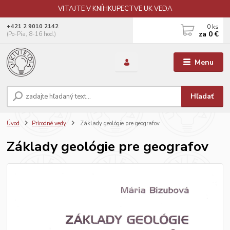
VITAJTE V KNÍHKUPECTVE UK VEDA
0
ks
+421 2 9010 2142
za
0 €
(Po-Pia, 8-16 hod.)
Menu
Hľadať
Úvod
Prírodné vedy
Základy geológie pre geografov
Základy geológie pre geografov