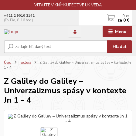
VITAJTE V KNÍHKUPECTVE UK VEDA
0
ks
+421 2 9010 2142
za
0 €
(Po-Pia, 8-16 hod.)
Menu
Hľadať
Úvod
Teológia
Z Galiley do Galiley – Univerzalizmus spásy v kontexte Jn
1 - 4
Z Galiley do Galiley –
Univerzalizmus spásy v kontexte
Jn 1 - 4