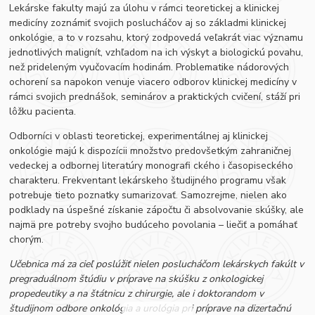
Lekárske fakulty majú za úlohu v rámci teoretickej a klinickej
medicíny zoznámiť svojich poslucháčov aj so základmi klinickej
onkológie, a to v rozsahu, ktorý zodpovedá veľakrát viac významu
jednotlivých malignít, vzhľadom na ich výskyt a biologickú povahu,
než prideleným vyučovacím hodinám. Problematike nádorových
ochorení sa napokon venuje viacero odborov klinickej medicíny v
rámci svojich prednášok, seminárov a praktických cvičení, stáží pri
lôžku pacienta.
Odborníci v oblasti teoretickej, experimentálnej aj klinickej
onkológie majú k dispozícii množstvo predovšetkým zahraničnej
vedeckej a odbornej literatúry monografi ckého i časopiseckého
charakteru. Frekventant lekárskeho študijného programu však
potrebuje tieto poznatky sumarizovať. Samozrejme, nielen ako
podklady na úspešné získanie zápočtu či absolvovanie skúšky, ale
najmä pre potreby svojho budúceho povolania – liečiť a pomáhať
chorým.
Učebnica má za cieľ poslúžiť nielen poslucháčom lekárskych fakúlt v
pregraduálnom štúdiu v príprave na skúšku z onkologickej
propedeutiky a na štátnicu z chirurgie, ale i doktorandom v
študijnom odbore onkológia a urológia pri príprave na dizertačnú