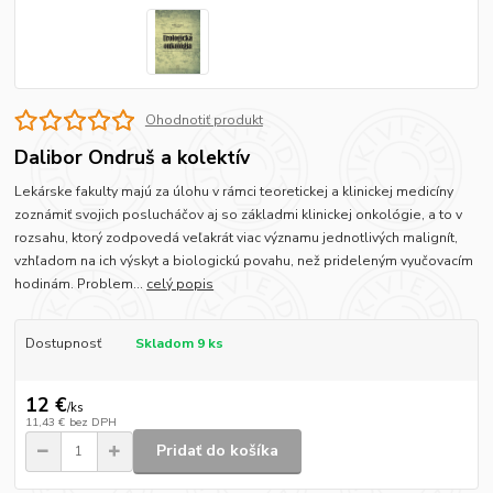
Ohodnotiť produkt
Dalibor Ondruš a kolektív
Lekárske fakulty majú za úlohu v rámci teoretickej a klinickej medicíny
zoznámiť svojich poslucháčov aj so základmi klinickej onkológie, a to v
rozsahu, ktorý zodpovedá veľakrát viac významu jednotlivých malignít,
vzhľadom na ich výskyt a biologickú povahu, než prideleným vyučovacím
hodinám. Problem...
celý popis
Dostupnosť
Skladom 9 ks
12 €
/
ks
11,43 €
bez DPH
Pridať do košíka