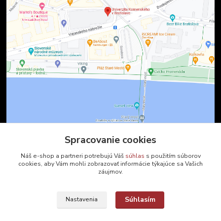
Spracovanie cookies
Kontakty
Náš e-shop a partneri potrebujú Váš
súhlas
s použitím súborov
cookies, aby Vám mohli zobrazovať informácie týkajúce sa Vašich
záujmov.
Zákaznícka podpora
+421 2 9010 2142
(Po-Pia, 8-16 hod.)
Súhlasím
Nastavenia
ukveda@uniba.sk