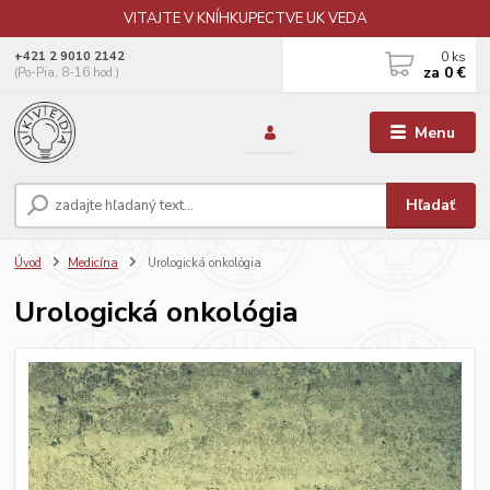
VITAJTE V KNÍHKUPECTVE UK VEDA
0
ks
+421 2 9010 2142
za
0 €
(Po-Pia, 8-16 hod.)
Menu
Hľadať
Úvod
Medicína
Urologická onkológia
Urologická onkológia