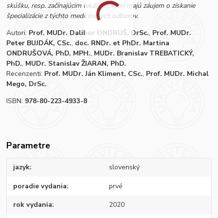
skúšku, resp. začínajúcim lekárom, ktorí majú záujem o získanie
špecializácie z týchto medicínskych odborov.
Autori:
Prof. MUDr. Dalibor ONDRUŠ, DrSc.
,
Prof. MUDr.
Peter BUJDÁK, CSc.
,
doc. RNDr. et PhDr. Martina
ONDRUŠOVÁ, PhD, MPH.
,
MUDr. Branislav TREBATICKÝ,
PhD.
,
MUDr. Stanislav ŽIARAN, PhD.
Recenzenti:
Prof. MUDr. Ján Kliment, CSc.
,
Prof. MUDr. Michal
Mego, DrSc.
ISBN:
978-80-223-4933-8
Parametre
jazyk
slovenský
poradie vydania
prvé
rok vydania
2020