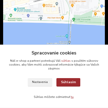
Spracovanie cookies
Kontakty
Náš e-shop a partneri potrebujú Váš
súhlas
s použitím súborov
cookies, aby Vám mohli zobrazovať informácie týkajúce sa Vašich
záujmov.
Zákaznícka podpora
+421 2 9010 2142
(Po-Pia, 8-16 hod.)
Súhlasím
Nastavenia
ukveda@uniba.sk
Súhlas môžete odmietnuť
tu
.