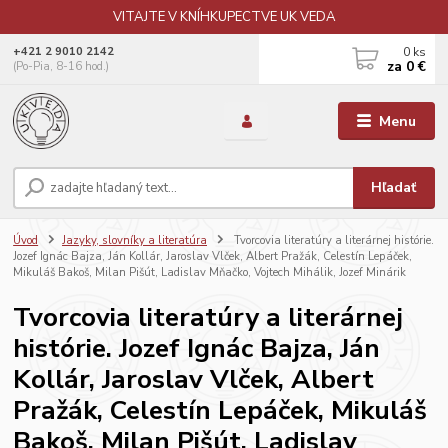
VITAJTE V KNÍHKUPECTVE UK VEDA
0
ks
+421 2 9010 2142
za
0 €
(Po-Pia, 8-16 hod.)
Menu
Hľadať
Úvod
Jazyky, slovníky a literatúra
Tvorcovia literatúry a literárnej histórie.
Jozef Ignác Bajza, Ján Kollár, Jaroslav Vlček, Albert Pražák, Celestín Lepáček,
Mikuláš Bakoš, Milan Pišút, Ladislav Mňačko, Vojtech Mihálik, Jozef Minárik
Tvorcovia literatúry a literárnej
histórie. Jozef Ignác Bajza, Ján
Kollár, Jaroslav Vlček, Albert
Pražák, Celestín Lepáček, Mikuláš
Bakoš, Milan Pišút, Ladislav