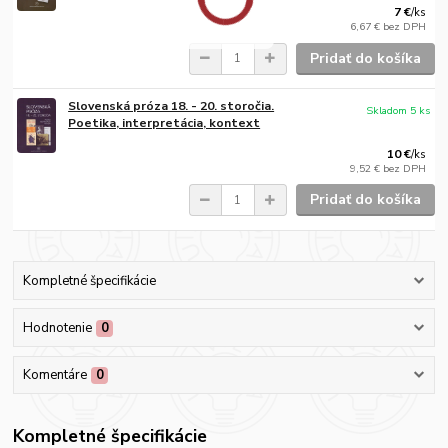
7 €
/
ks
6,67 €
bez DPH
Pridať do košíka
Slovenská próza 18. - 20. storočia.
Skladom 5 ks
Poetika, interpretácia, kontext
10 €
/
ks
9,52 €
bez DPH
Pridať do košíka
Kompletné špecifikácie
Hodnotenie
0
Komentáre
0
Kompletné špecifikácie