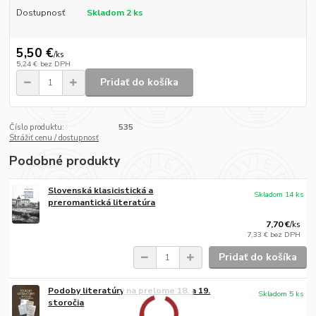
Dostupnosť
Skladom 2 ks
5,50 €
/
ks
5,24 €
bez DPH
Pridať do košíka
Číslo produktu:
535
Strážiť cenu / dostupnosť
Podobné produkty
Slovenská klasicistická a
Skladom 14 ks
preromantická literatúra
7,70 €
/
ks
7,33 €
bez DPH
Pridať do košíka
Podoby literatúry na prelome 18. a 19.
Skladom 5 ks
storočia