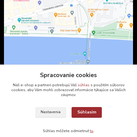
Spracovanie cookies
Kontakty
Náš e-shop a partneri potrebujú Váš
súhlas
s použitím súborov
cookies, aby Vám mohli zobrazovať informácie týkajúce sa Vašich
záujmov.
Zákaznícka podpora
+421 2 9010 2142
(Po-Pia, 8-16 hod.)
Súhlasím
Nastavenia
ukveda@uniba.sk
Súhlas môžete odmietnuť
tu
.