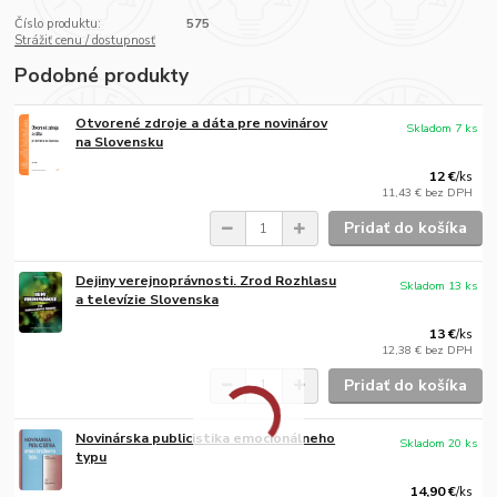
Číslo produktu:
575
Strážiť cenu / dostupnosť
Podobné produkty
Otvorené zdroje a dáta pre novinárov
Skladom 7 ks
na Slovensku
12 €
/
ks
11,43 €
bez DPH
Pridať do košíka
Dejiny verejnoprávnosti. Zrod Rozhlasu
Skladom 13 ks
a televízie Slovenska
13 €
/
ks
12,38 €
bez DPH
Pridať do košíka
Novinárska publicistika emocionálneho
Skladom 20 ks
typu
14,90 €
/
ks