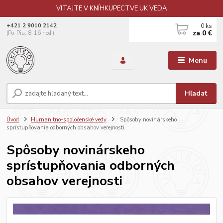
VITAJTE V KNÍHKUPECTVE UK VEDA
0
ks
+421 2 9010 2142
za
0 €
(Po-Pia, 8-16 hod.)
Menu
Hľadať
Úvod
Humanitno-spoločenské vedy
Spôsoby novinárskeho
sprístupňovania odborných obsahov verejnosti
Spôsoby novinárskeho
sprístupňovania odborných
obsahov verejnosti