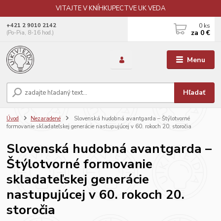
VITAJTE V KNÍHKUPECTVE UK VEDA
0
ks
+421 2 9010 2142
za
0 €
(Po-Pia, 8-16 hod.)
Menu
Hľadať
Úvod
Nezaradené
Slovenská hudobná avantgarda – Štýlotvorné
formovanie skladateľskej generácie nastupujúcej v 60. rokoch 20. storočia
Slovenská hudobná avantgarda –
Štýlotvorné formovanie
skladateľskej generácie
nastupujúcej v 60. rokoch 20.
storočia