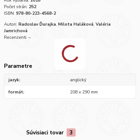
Rok vydania:
2018
Počet strán:
252
ISBN:
978-80-223-4568-2
Autori:
Radoslav Ďurajka
,
Milota Haláková
,
Valéria
Jamrichová
Recenzenti: –
Parametre
jazyk
anglický
formát
208 x 290 mm
Súvisiaci tovar
3