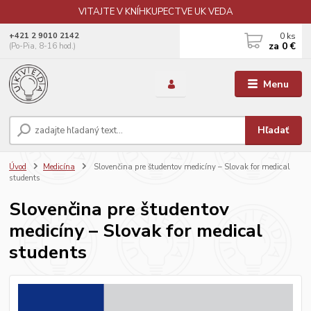
VITAJTE V KNÍHKUPECTVE UK VEDA
0
ks
+421 2 9010 2142
za
0 €
(Po-Pia, 8-16 hod.)
Menu
Hľadať
Úvod
Medicína
Slovenčina pre študentov medicíny – Slovak for medical
students
Slovenčina pre študentov
medicíny – Slovak for medical
students