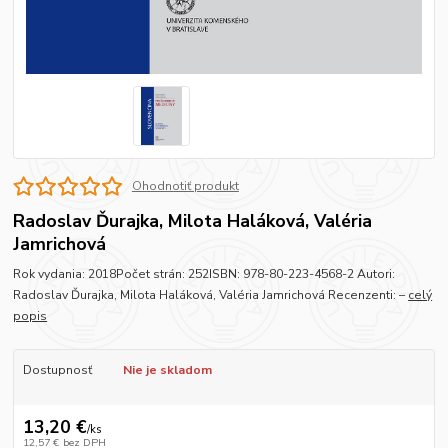
Ohodnotiť produkt
Radoslav Ďurajka, Milota Haláková, Valéria
Jamrichová
Rok vydania: 2018Počet strán: 252ISBN: 978-80-223-4568-2 Autori:
Radoslav Ďurajka, Milota Haláková, Valéria Jamrichová Recenzenti: –
celý
popis
Dostupnosť
Nie je skladom
13,20 €
/
ks
12,57 €
bez DPH