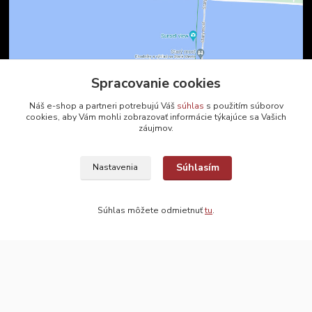
Spracovanie cookies
Kontakty
Náš e-shop a partneri potrebujú Váš
súhlas
s použitím súborov
cookies, aby Vám mohli zobrazovať informácie týkajúce sa Vašich
záujmov.
Zákaznícka podpora
+421 2 9010 2142
(Po-Pia, 8-16 hod.)
Súhlasím
Nastavenia
ukveda@uniba.sk
Súhlas môžete odmietnuť
tu
.
2024 © UK Veda, s. r. o. | Všetky práva vyhradené
Vytvorené na
Eshop-rychlo.sk