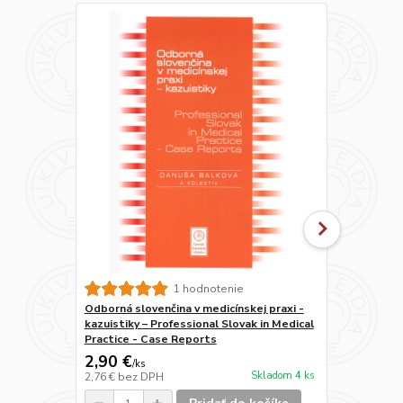
Slovenčina 
1 hodnotenie
cvičenia
Odborná slovenčina v medicínskej praxi -
kazuistiky – Professional Slovak in Medical
Practice - Case Reports
2,90 €
2 €
/
ks
/
ks
Skladom 4 ks
2,76 €
bez DPH
1,90 €
bez D