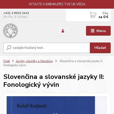
VITAJTE V KNÍHKUPECTVE UK VEDA
0
ks
+421 2 9010 2142
za
0 €
(Po-Pia, 8-16 hod.)
Menu
Hľadať
Úvod
Jazyky, slovníky a literatúra
Slovenčina a slovanské jazyky II:
Fonologický vývin
Slovenčina a slovanské jazyky II:
Fonologický vývin