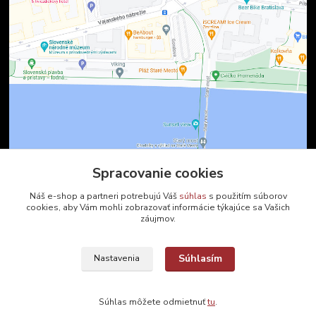
Spracovanie cookies
Kontakty
Náš e-shop a partneri potrebujú Váš
súhlas
s použitím súborov
cookies, aby Vám mohli zobrazovať informácie týkajúce sa Vašich
záujmov.
Zákaznícka podpora
+421 2 9010 2142
(Po-Pia, 8-16 hod.)
Súhlasím
Nastavenia
ukveda@uniba.sk
Súhlas môžete odmietnuť
tu
.