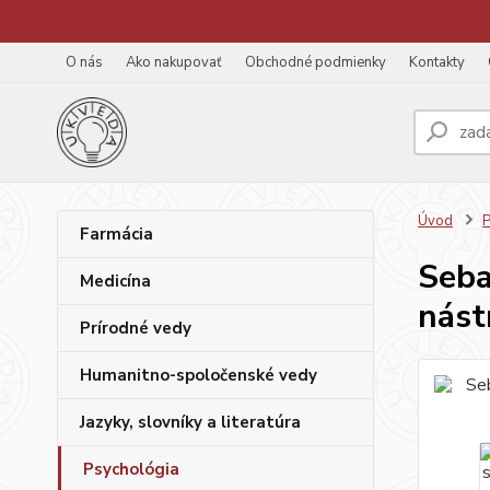
O nás
Ako nakupovať
Obchodné podmienky
Kontakty
Úvod
P
Farmácia
Seba
Medicína
nást
Prírodné vedy
Humanitno-spoločenské vedy
Jazyky, slovníky a literatúra
Psychológia