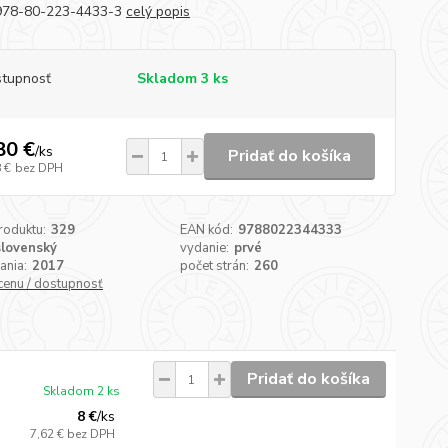
 978-80-223-4433-3
celý popis
tupnosť
Skladom 3 ks
80 €
/
ks
Pridať do košíka
 €
bez DPH
roduktu:
329
EAN kód:
9788022344333
slovenský
vydanie:
prvé
ania:
2017
počet strán:
260
 cenu / dostupnosť
Pridať do košíka
Skladom 2 ks
8 €
/
ks
7,62 €
bez DPH