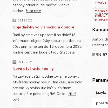
osobný odber bude možné: v novej
budov...
čítať celé
Kompl
09.12.2025
Objednávky vo vianočnom období
Komple
Radi by sme vás upozornili na dôležité
Autori:
d
informácie: objednávky spolu s platbou na
Recenzen
účet prijímame len do 15. decembra 2025,
Knižné centrum bude otvo...
čítať celé
ISBN:
97
05.11.2025
Nové otváracie hodiny
Na základe vašich podnetov sme upravili
Param
otváracie hodiny posunutím času, aby bolo
pre vás vyzdvihnutie kníh v Knižnom
jazyk
centre ešte pohodlnejšie! Odte...
čítať
celé
poradi