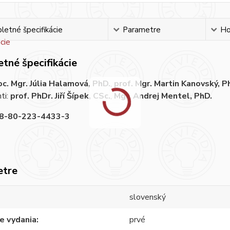
etné špecifikácie
Parametre
Ho
tné špecifikácie
oc. Mgr. Júlia Halamová, PhD.
,
prof. Mgr. Martin Kanovský, P
ti:
prof. PhDr. Jiří Šípek, CSc.
,
Mgr. Andrej Mentel, PhD.
8-80-223-4433-3
etre
slovenský
e vydania
prvé