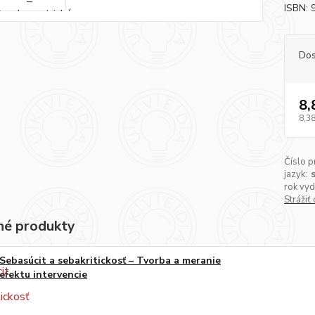
ISBN:
Dos
8,
8,38
Číslo p
jazyk:
rok vyd
Strážiť
é produkty
Sebasúcit a sebakritickosť – Tvorba a meranie
efektu intervencie