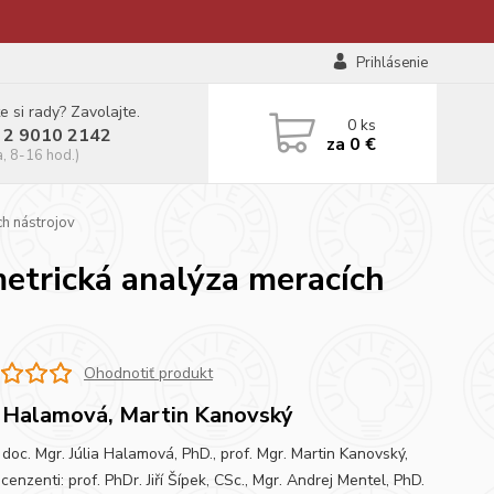
Prihlásenie
e si rady? Zavolajte.
0
ks
 2 9010 2142
za
0 €
a, 8-16 hod.)
ch nástrojov
metrická analýza meracích
Ohodnotiť produkt
a Halamová, Martin Kanovský
 doc. Mgr. Júlia Halamová, PhD., prof. Mgr. Martin Kanovský,
enzenti: prof. PhDr. Jiří Šípek, CSc., Mgr. Andrej Mentel, PhD.