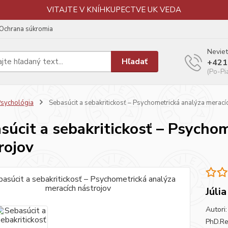
VITAJTE V KNÍHKUPECTVE UK VEDA
Ochrana súkromia
Neviet
Hľadať
+421
(Po-Pi
sychológia
Sebasúcit a sebakritickosť – Psychometrická analýza merací
súcit a sebakritickosť – Psycho
rojov
Júli
Autori:
PhD.Rec