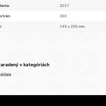
dania
2017
strán
260
t
145 x 205 mm
zaradený v kategóriách
ológia