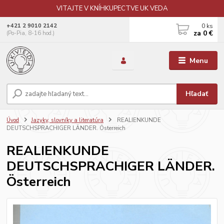
VITAJTE V KNÍHKUPECTVE UK VEDA
0
ks
+421 2 9010 2142
za
0 €
(Po-Pia, 8-16 hod.)
Menu
Hľadať
Úvod
Jazyky, slovníky a literatúra
REALIENKUNDE
DEUTSCHSPRACHIGER LÄNDER. Österreich
REALIENKUNDE
DEUTSCHSPRACHIGER LÄNDER.
Österreich