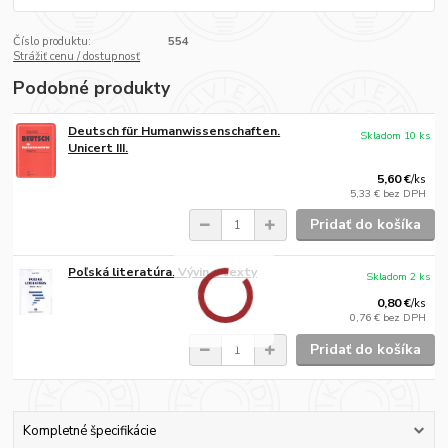
Číslo produktu:
554
Strážiť cenu / dostupnosť
Podobné produkty
Deutsch für Humanwissenschaften.
Skladom 10 ks
Unicert III.
5,60 €
/
ks
5,33 €
bez DPH
Pridať do košíka
Poľská literatúra. Vývin a texty
Skladom 2 ks
0,80 €
/
ks
0,76 €
bez DPH
Pridať do košíka
Kompletné špecifikácie