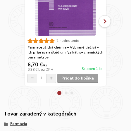
Molekulová 
2 hodnotenie
metody
Farmaceutická chémia – Vybrané liečivá -
ich príprava a štúdium fyzikálno-chemických
parametrov
6,70 €
5 €
/
ks
/
ks
Skladom 1 ks
6,38 €
bez DPH
4,76 €
bez D
Pridať do košíka
Tovar zaradený v kategóriách
Farmácia