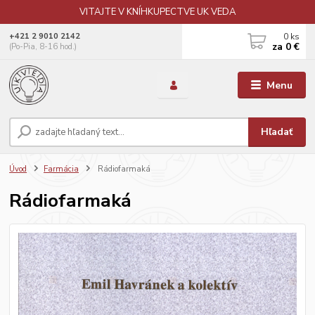
VITAJTE V KNÍHKUPECTVE UK VEDA
0
ks
+421 2 9010 2142
za
0 €
(Po-Pia, 8-16 hod.)
Menu
Hľadať
Úvod
Farmácia
Rádiofarmaká
Rádiofarmaká