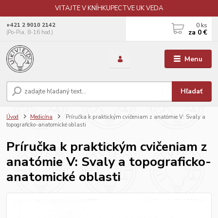
VITAJTE V KNÍHKUPECTVE UK VEDA
0
ks
+421 2 9010 2142
za
0 €
(Po-Pia, 8-16 hod.)
Menu
Hľadať
Úvod
Medicína
Príručka k praktickým cvičeniam z anatómie V: Svaly a
topograficko-anatomické oblasti
Príručka k praktickým cvičeniam z
anatómie V: Svaly a topograficko-
anatomické oblasti