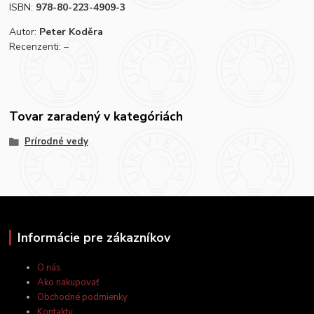
ISBN:
978-80-223-4909-3
Autor:
Peter Koděra
Recenzenti: –
Tovar zaradený v kategóriách
Prírodné vedy
Informácie pre zákazníkov
O nás
Ako nakupovať
Obchodné podmienky
Kontakty