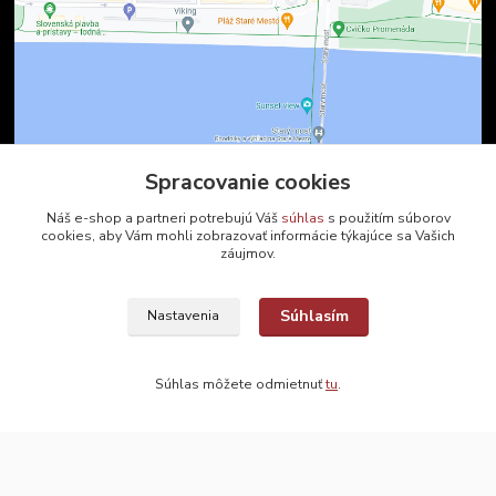
Spracovanie cookies
Kontakty
Náš e-shop a partneri potrebujú Váš
súhlas
s použitím súborov
cookies, aby Vám mohli zobrazovať informácie týkajúce sa Vašich
záujmov.
Zákaznícka podpora
+421 2 9010 2142
(Po-Pia, 8-16 hod.)
Súhlasím
Nastavenia
ukveda@uniba.sk
Súhlas môžete odmietnuť
tu
.