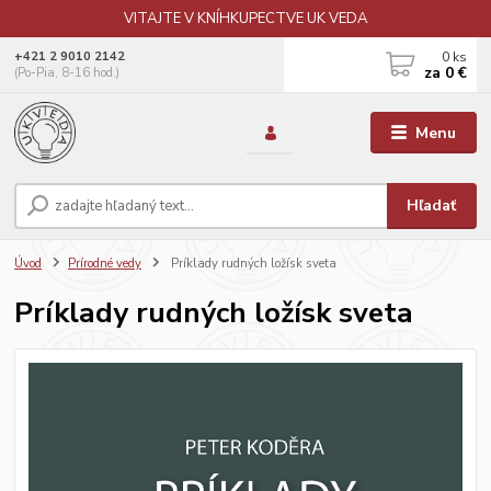
VITAJTE V KNÍHKUPECTVE UK VEDA
0
ks
+421 2 9010 2142
za
0 €
(Po-Pia, 8-16 hod.)
Menu
Hľadať
Úvod
Prírodné vedy
Príklady rudných ložísk sveta
Príklady rudných ložísk sveta