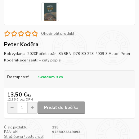
Ohodnotiť produkt
Peter Koděra
Rok vydania: 2020Počet strán: 85ISBN: 978-80-223-4909-3 Autor: Peter
KoděraRecenzenti: –
celý popis
Dostupnosť
Skladom 9 ks
13,50 €
/
ks
12,86 €
bez DPH
Pridať do košíka
Číslo produktu:
395
EAN kód:
9788022349093
Strážiť cenu / dostupnosť