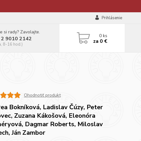
Prihlásenie
e si rady? Zavolajte.
0
ks
 2 9010 2142
za
0 €
a, 8-16 hod.)
Ohodnotiť produkt
ea Bokníková, Ladislav Čúzy, Peter
vec, Zuzana Kákošová, Eleonóra
éryová, Dagmar Roberts, Miloslav
ech, Ján Zambor