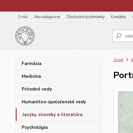
O nás
Ako nakupovať
Obchodné podmienky
Kontakty
Úvod
J
Farmácia
Port
Medicína
Prírodné vedy
Humanitno-spoločenské vedy
Jazyky, slovníky a literatúra
Psychológia