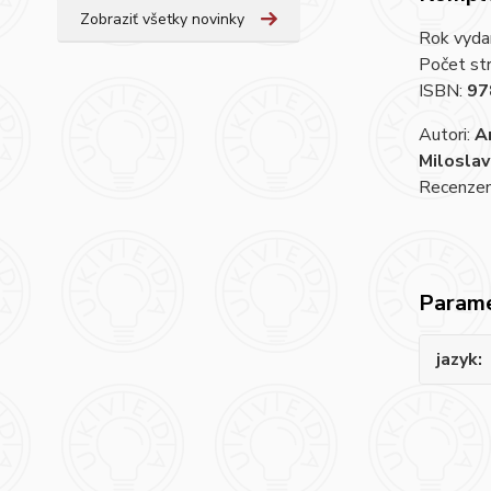
Zobraziť všetky novinky
Rok vyda
Počet st
ISBN:
97
Autori:
An
Miloslav
Recenzent
Param
jazyk