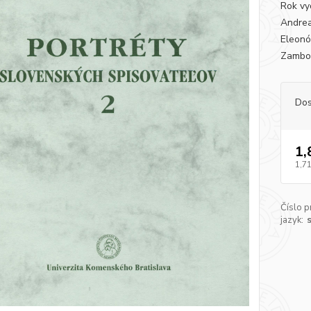
Rok vy
Andrea
Eleonó
Zambor
Dos
1,
1,71
Číslo p
jazyk: