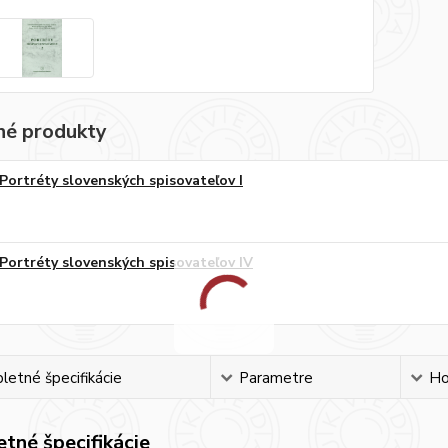
é produkty
Portréty slovenských spisovateľov I
Portréty slovenských spisovateľov IV
etné špecifikácie
Parametre
Ho
tné špecifikácie