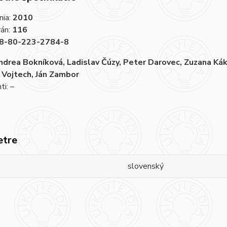
nia:
2010
rán:
116
8-80-223-2784-8
drea Bokníková, Ladislav Čúzy, Peter Darovec, Zuzana Ká
 Vojtech, Ján Zambor
i: –
etre
slovenský