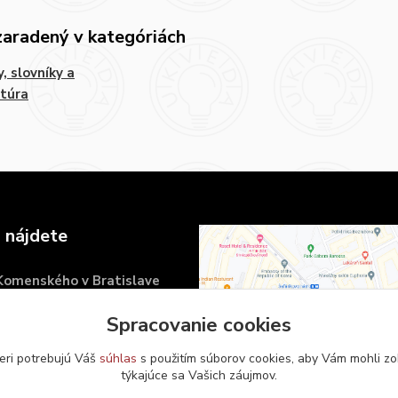
zaradený v kategóriách
y, slovníky a
atúra
 nájdete
 Komenského v Bratislave
námestie 6
Spracovanie cookies
islava
eri potrebujú Váš
súhlas
s použitím súborov cookies, aby Vám mohli zo
týkajúce sa Vašich záujmov.