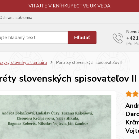
VITAJTE V KNÍHKUPECTVE UK VEDA
Ochrana súkromia
Neviet
Hľadať
+421
(Po-Pi
azyky, slovníky a literatúra
Portréty slovenských spisovateľov II
réty slovenských spisovateľov II
Andr
Daro
Krčm
Vojt