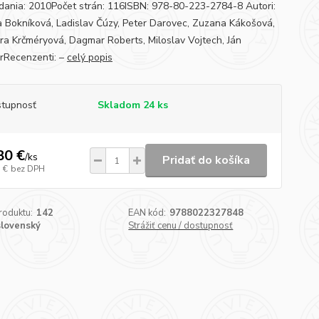
dania: 2010Počet strán: 116ISBN: 978-80-223-2784-8 Autori:
 Bokníková, Ladislav Čúzy, Peter Darovec, Zuzana Kákošová,
ra Krčméryová, Dagmar Roberts, Miloslav Vojtech, Ján
Recenzenti: –
celý popis
tupnosť
Skladom 24 ks
80 €
/
ks
Pridať do košíka
 €
bez DPH
roduktu:
142
EAN kód:
9788022327848
slovenský
Strážiť cenu / dostupnosť