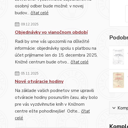
osobný odber bude možné: v novej
budov...
čítať celé
09.12.2025
Objednávky vo vianočnom období
Podobn
Radi by sme vás upozornili na dôležité
informácie: objednávky spolu s platbou na
účet prijímame len do 15. decembra 2025,
Knižné centrum bude otvo...
čítať celé
05.11.2025
Nové otváracie hodiny
Na základe vašich podnetov sme upravili
otváracie hodiny posunutím času, aby bolo
pre vás vyzdvihnutie kníh v Knižnom
Kompl
centre ešte pohodlnejšie! Odte...
čítať
celé
Komple