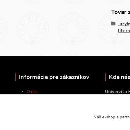
Tovar 
Jazyk
liter
Informácie pre zákazníkov
Kde nás
O nás
Univerzita
Ako nakupovať
Šafárikovo 
Obchodné podmienky
814 99 Brat
Kontakty
Náš e-shop a partn