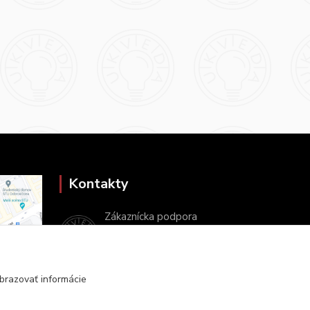
Kontakty
Zákaznícka podpora
+421 2 9010 2142
(Po-Pia, 8-16 hod.)
brazovať informácie
ukveda@uniba.sk