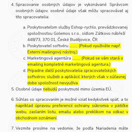
Spracovanie osobných údajov je vykonávané Správcom
osobných údajov, osobné údaje však môžu spracovávať aj
títo spracovatelia:
Poskytovateľom služby Eshop-rychlo, prevádzkovanej
spoločnosťou Golemos s.r.o., sídlom Zátkovo nábřeží
448/73, 370 01, České Budějovice, ČR
Poskytovateľ softvéru
……… (Pokud využíváte např.
Externí mailingový nástroj.)
Marketingová agentúra
……… (Pokud se vám stará o
emailing kompletně marketingová agentura.)
Prípadne ďalší poskytovatelia spracovateľských
softvérov, služieb a aplikácií, ktorých však v súčasnej
dobe spoločnosť nevyužíva.
Osobné údaje
nebudú
poskytnuté mimo územia EÚ.
Súhlas so spracovaním je možné vziať kedykoľvek späť, a to
napríklad úpravou preferencií ochrany súkromia v pätičke
webu, zaslaním listu, emailu alebo preklikom na odkaz v
obchodnom oznámení
.
Vezmite prosíme na vedomie, že podľa Nariadenia máte