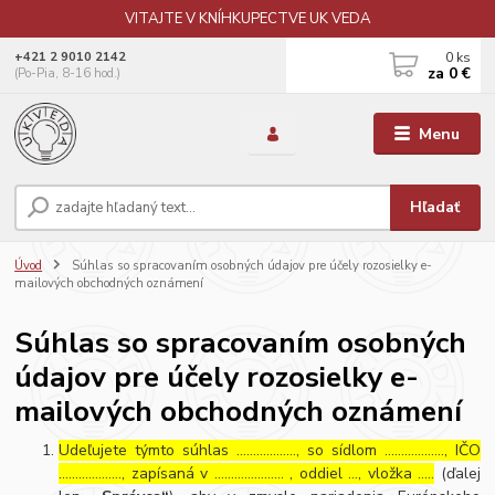
VITAJTE V KNÍHKUPECTVE UK VEDA
0
ks
+421 2 9010 2142
za
0 €
(Po-Pia, 8-16 hod.)
Menu
Hľadať
Úvod
Súhlas so spracovaním osobných údajov pre účely rozosielky e-
mailových obchodných oznámení
Súhlas so spracovaním osobných
údajov pre účely rozosielky e-
mailových obchodných oznámení
Udeľujete týmto súhlas ……………..., so sídlom ………………, IČO
………………., zapísaná v ………………… , oddiel …, vložka …..
(ďalej