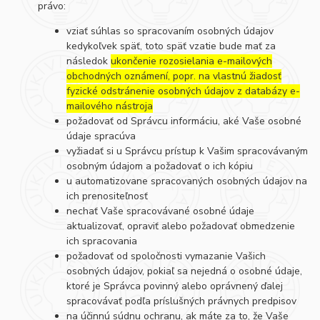
právo:
vziať súhlas so spracovaním osobných údajov
kedykoľvek späť, toto späť vzatie bude mať za
následok
ukončenie rozosielania e-mailových
obchodných oznámení, popr. na vlastnú žiadosť
fyzické odstránenie osobných údajov z databázy e-
mailového nástroja
požadovať od Správcu informáciu, aké Vaše osobné
údaje spracúva
vyžiadať si u Správcu prístup k Vašim spracovávaným
osobným údajom a požadovať o ich kópiu
u automatizovane spracovaných osobných údajov na
ich prenositeľnosť
nechať Vaše spracovávané osobné údaje
aktualizovať, opraviť alebo požadovať obmedzenie
ich spracovania
požadovať od spoločnosti vymazanie Vašich
osobných údajov, pokiaľ sa nejedná o osobné údaje,
ktoré je Správca povinný alebo oprávnený ďalej
spracovávať podľa príslušných právnych predpisov
na účinnú súdnu ochranu, ak máte za to, že Vaše