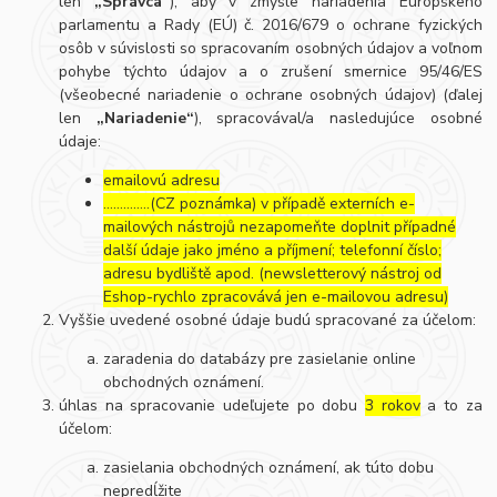
len
„Správca“
), aby v zmysle nariadenia Európskeho
parlamentu a Rady (EÚ) č. 2016/679 o ochrane fyzických
osôb v súvislosti so spracovaním osobných údajov a voľnom
pohybe týchto údajov a o zrušení smernice 95/46/ES
(všeobecné nariadenie o ochrane osobných údajov) (ďalej
len
„Nariadenie“
), spracovával/a nasledujúce osobné
údaje:
emailovú adresu
…………..(CZ poznámka) v případě externích e-
mailových nástrojů nezapomeňte doplnit případné
další údaje jako jméno a příjmení; telefonní číslo;
adresu bydliště apod. (newsletterový nástroj od
Eshop-rychlo zpracovává jen e-mailovou adresu)
Vyššie uvedené osobné údaje budú spracované za účelom:
zaradenia do databázy pre zasielanie online
obchodných oznámení.
úhlas na spracovanie udeľujete po dobu
3 rokov
a to za
účelom:
zasielania obchodných oznámení, ak túto dobu
nepredĺžite