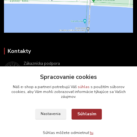
Kontakty
Zákaznícka podpora
+421 2 9010 2142
Spracovanie cookies
(Po-Pia, 8-16 hod.)
Náš e-shop a partneri potrebujú Váš
súhlas
s použitím súborov
ukveda@uniba.sk
cookies, aby Vám mohli zobrazovať informácie týkajúce sa Vašich
záujmov.
Súhlasím
Nastavenia
2024 © UK Veda, s. r. o. | Všetky práva vyhradené
Súhlas môžete odmietnuť
tu
.