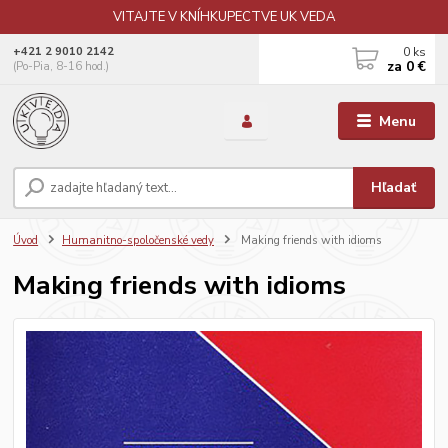
VITAJTE V KNÍHKUPECTVE UK VEDA
0
ks
+421 2 9010 2142
za
0 €
(Po-Pia, 8-16 hod.)
Menu
Hľadať
Úvod
Humanitno-spoločenské vedy
Making friends with idioms
Making friends with idioms