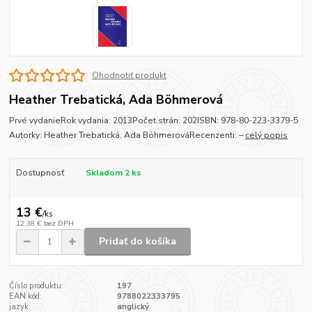
Ohodnotiť produkt
Heather Trebatická, Ada Böhmerová
Prvé vydanieRok vydania: 2013Počet strán: 202ISBN: 978-80-223-3379-5
Autorky: Heather Trebatická, Ada BöhmerováRecenzenti: –
celý popis
Dostupnosť
Skladom 2 ks
13 €
/
ks
12,38 €
bez DPH
Pridať do košíka
Číslo produktu:
197
EAN kód:
9788022333795
jazyk:
anglický