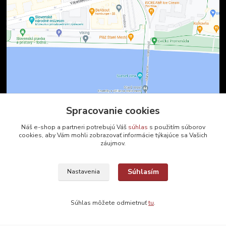
Spracovanie cookies
Kontakty
Náš e-shop a partneri potrebujú Váš
súhlas
s použitím súborov
cookies, aby Vám mohli zobrazovať informácie týkajúce sa Vašich
záujmov.
Zákaznícka podpora
+421 2 9010 2142
(Po-Pia, 8-16 hod.)
Súhlasím
Nastavenia
ukveda@uniba.sk
Súhlas môžete odmietnuť
tu
.