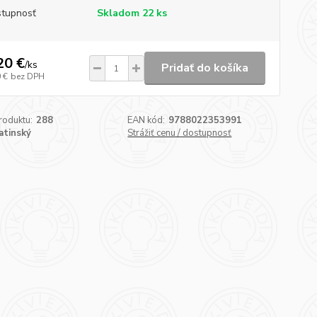
tupnosť
Skladom 22 ks
20 €
/
ks
Pridať do košíka
 €
bez DPH
roduktu:
288
EAN kód:
9788022353991
latinský
Strážiť cenu / dostupnosť