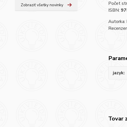
Počet st
Zobraziť všetky novinky
ISBN:
97
Autorka:
Recenzent
Param
jazyk
Tovar 