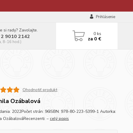
Prihlásenie
e si rady? Zavolajte.
0
ks
 2 9010 2142
za
0 €
a, 8-16 hod.)
Ohodnotiť produkt
ila Ozábalová
dania: 2022Počet strán: 96ISBN: 978-80-223-5399-1 Autorka:
a OzábalováRecenzenti: –
celý popis