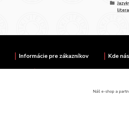
Jazyk
liter
Informácie pre zákazníkov
Kde nás
O nás
Univerzita
Ako nakupovať
Šafárikovo 
Obchodné podmienky
814 99 Brat
Kontakty
Náš e-shop a partn