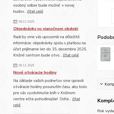
osobný odber bude možné: v novej
budov...
čítať celé
09.12.2025
Objednávky vo vianočnom období
Podobn
Radi by sme vás upozornili na dôležité
informácie: objednávky spolu s platbou na
účet prijímame len do 15. decembra 2025,
Knižné centrum bude otvo...
čítať celé
05.11.2025
Nové otváracie hodiny
Na základe vašich podnetov sme upravili
Kompl
otváracie hodiny posunutím času, aby bolo
pre vás vyzdvihnutie kníh v Knižnom
centre ešte pohodlnejšie! Odte...
čítať
Komple
celé
Rok vyda