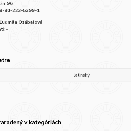
rán:
96
8-80-223-5399-1
Ľudmila Ozábalová
i: –
etre
latinský
zaradený v kategóriách