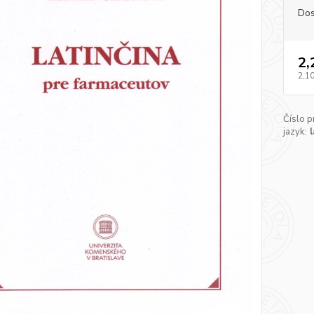
Dos
2,
2,10
Číslo p
jazyk: