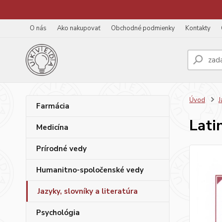
O nás
Ako nakupovať
Obchodné podmienky
Kontakty
Úvod
J
Farmácia
Lati
Medicína
Prírodné vedy
Humanitno-spoločenské vedy
Jazyky, slovníky a literatúra
Psychológia