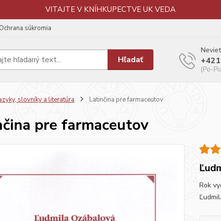
VITAJTE V KNÍHKUPECTVE UK VEDA
Ochrana súkromia
Neviet
Hľadať
+421
(Po-Pi
azyky, slovníky a literatúra
Latinčina pre farmaceutov
nčina pre farmaceutov
Ľudm
Rok vy
Ľudmil