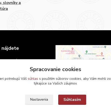
y, slovníky a
atúra
 nájdete
 Komenského v Bratislave
námestie 6
Spracovanie cookies
islava
eri potrebujú Váš
súhlas
s použitím súborov cookies, aby Vám mohli zo
týkajúce sa Vašich záujmov.
Súhlasím
Nastavenia