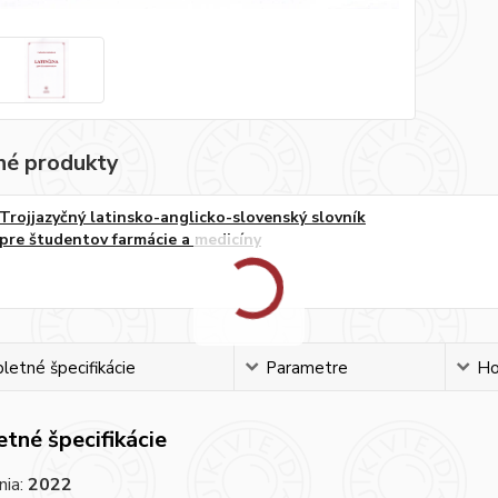
é produkty
Trojjazyčný latinsko-anglicko-slovenský slovník
pre študentov farmácie a medicíny
etné špecifikácie
Parametre
Ho
tné špecifikácie
nia:
2022