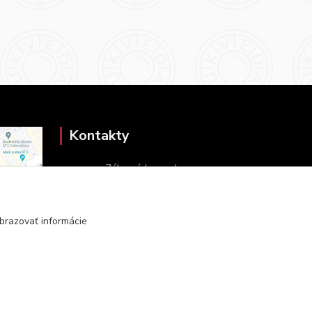
Kontakty
Zákaznícka podpora
+421 2 9010 2142
(Po-Pia, 8-16 hod.)
brazovať informácie
ukveda@uniba.sk