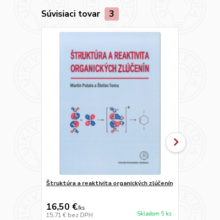
Súvisiaci tovar
3
Štruktúra a reaktivita organických zlúčenín
Didaktika š
16,50 €
14 €
/
ks
/
ks
Skladom 5 ks
15,71 €
bez DPH
13,33 €
bez 