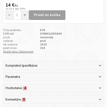
14 €
/
ks
13,33 €
bez DPH
Pridať do košíka
Číslo produktu:
579
EAN kód:
9788022355940
jazyk:
slovenský
vydanie:
prvé
rok vydania:
2023
počet strán:
318
Strážiť cenu / dostupnosť
Kompletné špecifikácie
Parametre
Hodnotenie
4
Komentáre
0