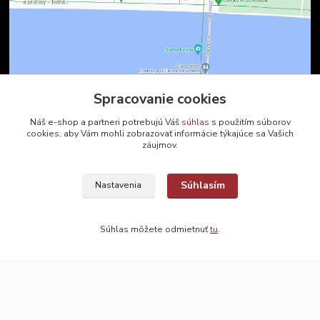
Spracovanie cookies
Kontakty
Náš e-shop a partneri potrebujú Váš
súhlas
s použitím súborov
cookies, aby Vám mohli zobrazovať informácie týkajúce sa Vašich
záujmov.
Zákaznícka podpora
+421 2 9010 2142
(Po-Pia, 8-16 hod.)
Súhlasím
Nastavenia
ukveda@uniba.sk
Súhlas môžete odmietnuť
tu
.
2024 © UK Veda, s. r. o. | Všetky práva vyhradené