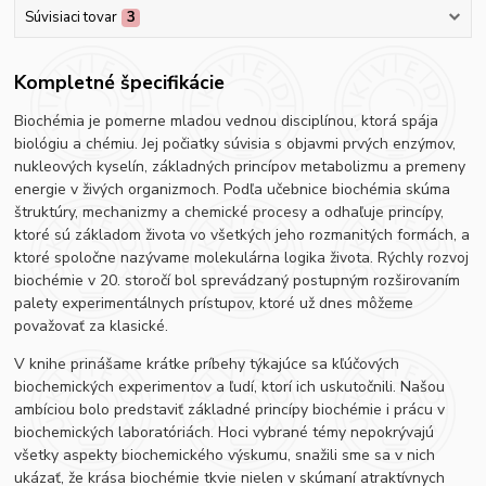
Súvisiaci tovar
3
Kompletné špecifikácie
Biochémia je pomerne mladou vednou disciplínou, ktorá spája
biológiu a chémiu. Jej počiatky súvisia s objavmi prvých enzýmov,
nukleových kyselín, základných princípov metabolizmu a premeny
energie v živých organizmoch. Podľa učebnice biochémia skúma
štruktúry, mechanizmy a chemické procesy a odhaľuje princípy,
ktoré sú základom života vo všetkých jeho rozmanitých formách, a
ktoré spoločne nazývame molekulárna logika života. Rýchly rozvoj
biochémie v 20. storočí bol sprevádzaný postupným rozširovaním
palety experimentálnych prístupov, ktoré už dnes môžeme
považovať za klasické.
V knihe prinášame krátke príbehy týkajúce sa kľúčových
biochemických experimentov a ľudí, ktorí ich uskutočnili. Našou
ambíciou bolo predstaviť základné princípy biochémie i prácu v
biochemických laboratóriách. Hoci vybrané témy nepokrývajú
všetky aspekty biochemického výskumu, snažili sme sa v nich
ukázať, že krása biochémie tkvie nielen v skúmaní atraktívnych