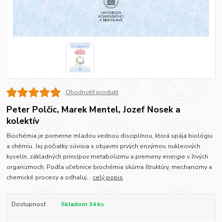
Ohodnotiť produkt
Peter Polčic, Marek Mentel, Jozef Nosek a
kolektív
Biochémia je pomerne mladou vednou disciplínou, ktorá spája biológiu
a chémiu. Jej počiatky súvisia s objavmi prvých enzýmov, nukleových
kyselín, základných princípov metabolizmu a premeny energie v živých
organizmoch. Podľa učebnice biochémia skúma štruktúry, mechanizmy a
chemické procesy a odhaľuj...
celý popis
Dostupnosť
Skladom 34 ks