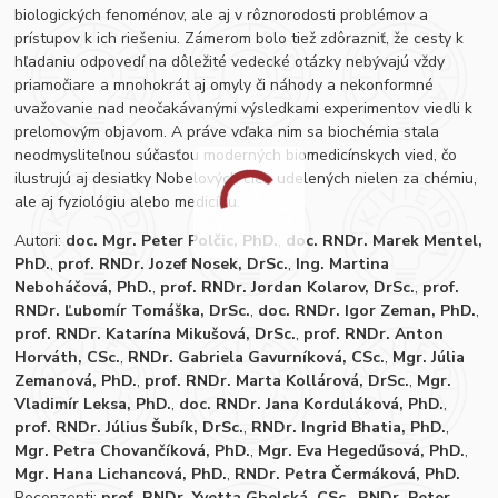
biologických fenoménov, ale aj v rôznorodosti problémov a
prístupov k ich riešeniu. Zámerom bolo tiež zdôrazniť, že cesty k
hľadaniu odpovedí na dôležité vedecké otázky nebývajú vždy
priamočiare a mnohokrát aj omyly či náhody a nekonformné
uvažovanie nad neočakávanými výsledkami experimentov viedli k
prelomovým objavom. A práve vďaka nim sa biochémia stala
neodmysliteľnou súčasťou moderných biomedicínskych vied, čo
ilustrujú aj desiatky Nobelových cien udelených nielen za chémiu,
ale aj fyziológiu alebo medicínu.
Autori:
doc. Mgr. Peter Polčic, PhD.
,
doc. RNDr. Marek Mentel,
PhD.
,
prof. RNDr. Jozef Nosek, DrSc.
,
Ing. Martina
Neboháčová, PhD.
,
prof. RNDr. Jordan Kolarov, DrSc.
,
prof.
RNDr. Ľubomír Tomáška, DrSc.
,
doc. RNDr. Igor Zeman, PhD.
,
prof. RNDr. Katarína Mikušová, DrSc.
,
prof. RNDr. Anton
Horváth, CSc.
,
RNDr. Gabriela Gavurníková, CSc.
,
Mgr. Júlia
Zemanová, PhD.
,
prof. RNDr. Marta Kollárová, DrSc.
,
Mgr.
Vladimír Leksa, PhD.
,
doc. RNDr. Jana Korduláková, PhD.
,
prof. RNDr. Július Šubík, DrSc.
,
RNDr. Ingrid Bhatia, PhD.
,
Mgr. Petra Chovančíková, PhD.
,
Mgr. Eva Hegedűsová, PhD.
,
Mgr. Hana Lichancová, PhD.
,
RNDr. Petra Čermáková, PhD.
Recenzenti:
prof. RNDr. Yvetta Gbelská, CSc.
,
RNDr. Peter