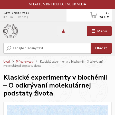
VITAJTE V KNÍHKUPECTVE UK VEDA
0
ks
+421 2 9010 2142
za
0 €
(Po-Pia, 8-16 hod.)
Menu
Hľadať
Úvod
Prírodné vedy
Klasické experimenty v biochémii – O odkrývaní
molekulárnej podstaty života
Klasické experimenty v biochémii
– O odkrývaní molekulárnej
podstaty života