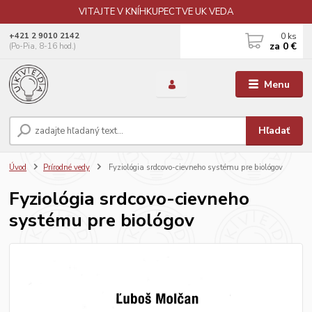
VITAJTE V KNÍHKUPECTVE UK VEDA
0
ks
+421 2 9010 2142
za
0 €
(Po-Pia, 8-16 hod.)
Menu
Hľadať
Úvod
Prírodné vedy
Fyziológia srdcovo-cievneho systému pre biológov
Fyziológia srdcovo-cievneho
systému pre biológov