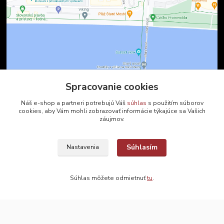
Spracovanie cookies
Kontakty
Náš e-shop a partneri potrebujú Váš
súhlas
s použitím súborov
cookies, aby Vám mohli zobrazovať informácie týkajúce sa Vašich
záujmov.
Zákaznícka podpora
+421 2 9010 2142
(Po-Pia, 8-16 hod.)
Súhlasím
Nastavenia
ukveda@uniba.sk
Súhlas môžete odmietnuť
tu
.