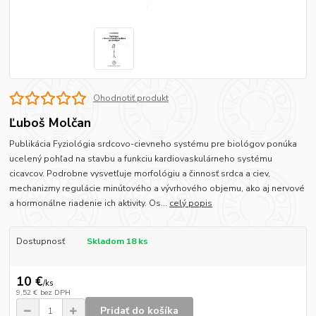
Ohodnotiť produkt
Ľuboš Molčan
Publikácia Fyziológia srdcovo-cievneho systému pre biológov ponúka
ucelený pohľad na stavbu a funkciu kardiovaskulárneho systému
cicavcov. Podrobne vysvetľuje morfológiu a činnosť srdca a ciev,
mechanizmy regulácie minútového a vývrhového objemu, ako aj nervové
a hormonálne riadenie ich aktivity. Os...
celý popis
Dostupnosť
Skladom 18 ks
10 €
/
ks
9,52 €
bez DPH
Pridať do košíka