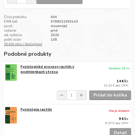
Číslo produktu:
404
EAN kód:
9788022350143
jazyk:
slovenský
vydanie:
prvé
rok vydania:
2020
počet strán:
138
Strážiť cenu / dostupnosť
Podobné produkty
Fyziologické procesy rastlín v
Skladom 18 ks
podmienkach stresu
14 €
/
ks
13,33 €
bez DPH
Pridať do košíka
Fyziológia rastlín
Nie je skladom
9 €
/
ks
8,57 €
bez DPH
Detail