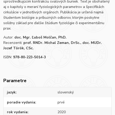
sprostredkujúcim kontrakciu svalových buniek. Text je obohatený
aj o kapitoly o meraní fyziologických parametrov a špecifikách
cirkulácie v jednotlivých orgánoch. Publikácia je určená najmä
študentom biológie a príbuzných odborov, ktorým poskytne
solídny základ pre ďalšie štúdium fyziológie či experimentálnu
prax.
Autor:
doc. Mgr.
Ľuboš Molčan, PhD.
Recenzenti:
prof. RNDr. Michal Zeman, DrSc., doc. MUDr.
Jozef Török, CSc.
ISBN:
978-80-223-5014-3
Parametre
jazyk
slovenský
poradie vydania
prvé
rok vydania
2020