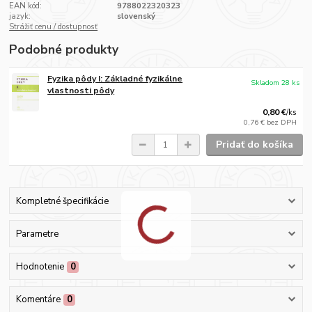
EAN kód:
9788022320323
jazyk:
slovenský
Strážiť cenu / dostupnosť
Podobné produkty
Fyzika pôdy I: Základné fyzikálne
Skladom 28 ks
vlastnosti pôdy
0,80 €
/
ks
0,76 €
bez DPH
Pridať do košíka
Kompletné špecifikácie
Parametre
Hodnotenie
0
Komentáre
0