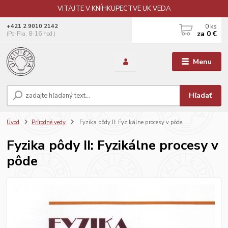
VITAJTE V KNÍHKUPECTVE UK VEDA
0
ks
+421 2 9010 2142
za
0 €
(Po-Pia, 8-16 hod.)
Menu
Hľadať
Úvod
Prírodné vedy
Fyzika pôdy II: Fyzikálne procesy v pôde
Fyzika pôdy II: Fyzikálne procesy v
pôde