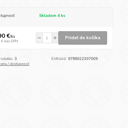
tupnosť
Skladom 4 ks
90 €
/
ks
Pridať do košíka
 €
bez DPH
roduktu:
3
EAN kód:
9788022307009
 cenu / dostupnosť