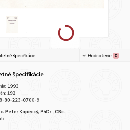
etné špecifikácie
Hodnotenie
0
tné špecifikácie
nia:
1993
rán:
192
8-80-223-0700-9
c. Peter Kopecký, PhDr., CSc.
i: –