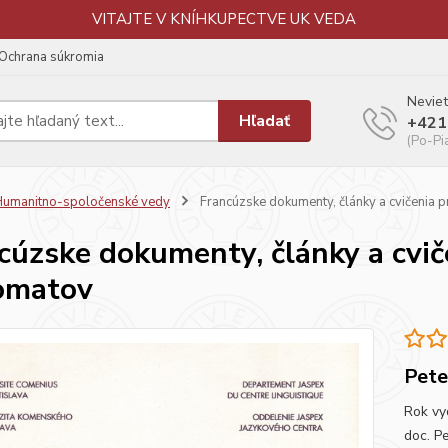
VITAJTE V KNÍHKUPECTVE UK VEDA
Ochrana súkromia
Neviet
Hľadať
+421
(Po-Pi
umanitno-spoločenské vedy
Francúzske dokumenty, články a cvičenia 
cúzske dokumenty, články a cvič
omatov
Pete
Rok vy
doc. P