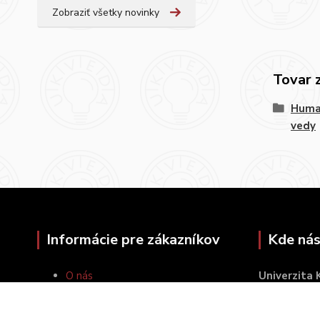
Zobraziť všetky novinky
Tovar 
Huma
vedy
Informácie pre zákazníkov
Kde nás
O nás
Univerzita
Ako nakupovať
Šafárikovo 
Obchodné podmienky
814 99 Brat