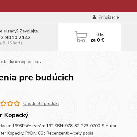
Prihlásenie
e si rady? Zavolajte.
0
ks
 2 9010 2142
za
0 €
a, 8-16 hod.)
pre budúcich diplomatov
enia pre budúcich
Ohodnotiť produkt
r Kopecký
dania: 1993Počet strán: 192ISBN: 978-80-223-0700-9 Autor:
eter Kopecký, PhDr., CSc.Recenzenti: –
celý popis