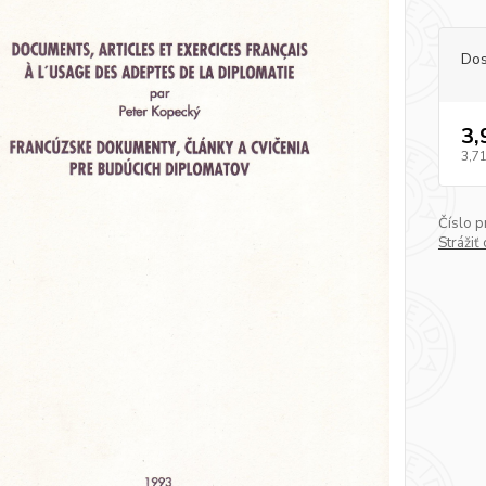
Dos
3,
3,71
Číslo p
Strážiť