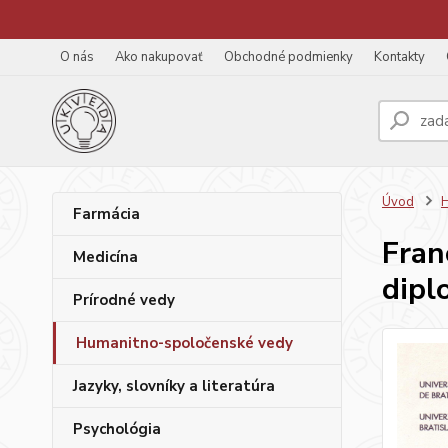
O nás
Ako nakupovať
Obchodné podmienky
Kontakty
Úvod
H
Farmácia
Fran
Medicína
dipl
Prírodné vedy
Humanitno-spoločenské vedy
Jazyky, slovníky a literatúra
Psychológia