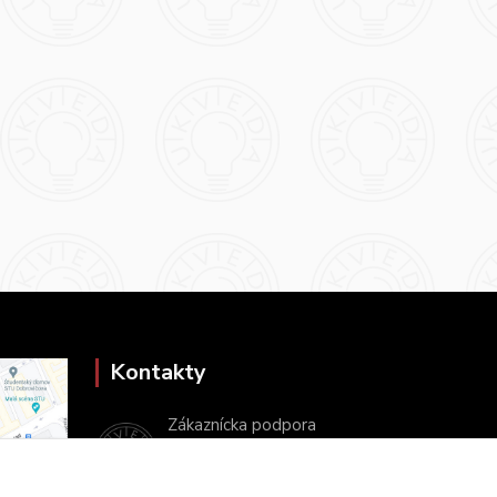
Kontakty
Zákaznícka podpora
+421 2 9010 2142
(Po-Pia, 8-16 hod.)