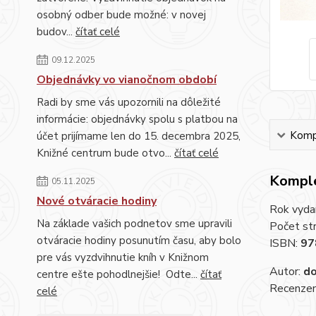
osobný odber bude možné: v novej
budov...
čítať celé
09.12.2025
Objednávky vo vianočnom období
Radi by sme vás upozornili na dôležité
informácie: objednávky spolu s platbou na
Kompl
účet prijímame len do 15. decembra 2025,
Knižné centrum bude otvo...
čítať celé
Komple
05.11.2025
Nové otváracie hodiny
Rok vyda
Na základe vašich podnetov sme upravili
Počet st
otváracie hodiny posunutím času, aby bolo
ISBN:
97
pre vás vyzdvihnutie kníh v Knižnom
Autor:
do
centre ešte pohodlnejšie! Odte...
čítať
Recenzent
celé