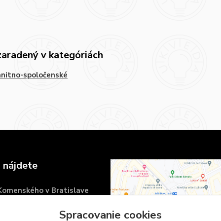
zaradený v kategóriách
nitno-spoločenské
 nájdete
 Komenského v Bratislave
námestie 6
Spracovanie cookies
islava