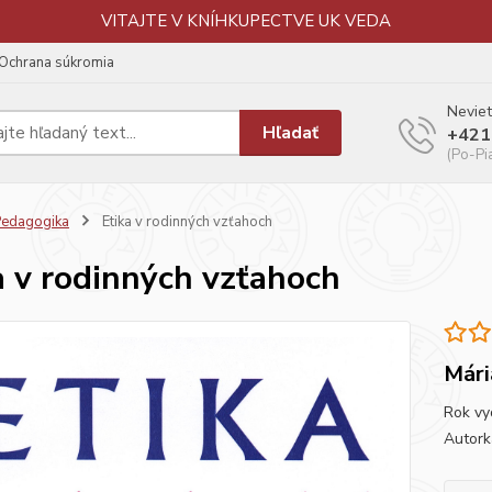
VITAJTE V KNÍHKUPECTVE UK VEDA
Ochrana súkromia
Neviet
Hľadať
+421
(Po-Pi
edagogika
Etika v rodinných vzťahoch
a v rodinných vzťahoch
Mári
Rok vy
Autork