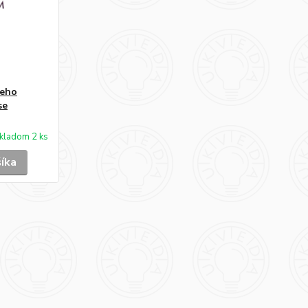
jeho
se
kladom 2 ks
šíka