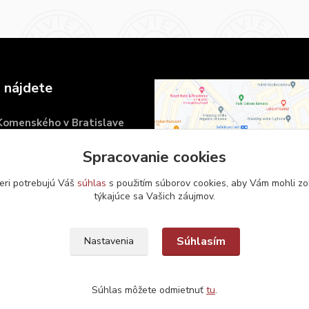
 nájdete
 Komenského v Bratislave
námestie 6
Spracovanie cookies
islava
eri potrebujú Váš
súhlas
s použitím súborov cookies, aby Vám mohli zo
týkajúce sa Vašich záujmov.
Súhlasím
Nastavenia
Súhlas môžete odmietnuť
tu
.