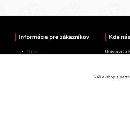
Informácie pre zákazníkov
Kde nás
O nás
Univerzita
Ako nakupovať
Šafárikovo 
Obchodné podmienky
814 99 Brat
Kontakty
Náš e-shop a partn