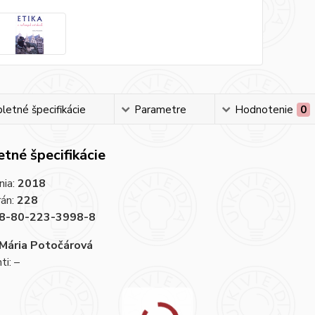
etné špecifikácie
Parametre
Hodnotenie
0
tné špecifikácie
nia:
2018
rán:
228
8-80-223-3998-8
Mária Potočárová
i: –