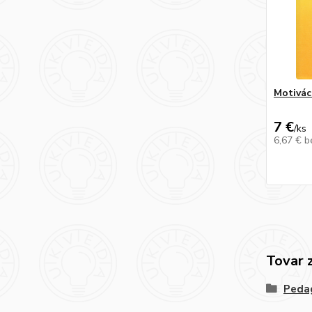
Motiváci
7 €
/
ks
6,67 €
b
Tovar 
Peda