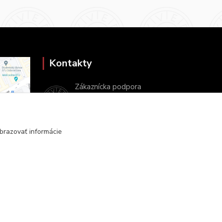
Kontakty
Zákaznícka podpora
+421 2 9010 2142
(Po-Pia, 8-16 hod.)
brazovať informácie
ukveda@uniba.sk