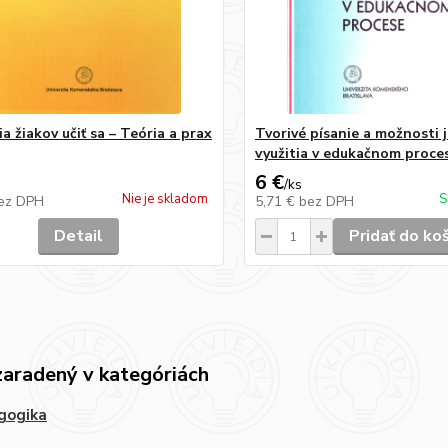
a žiakov učiť sa – Teória a prax
Tvorivé písanie a možnosti 
využitia v edukačnom proce
6 €
/
ks
Nie je skladom
S
ez DPH
5,71 €
bez DPH
Detail
Pridať do ko
zaradený v kategóriách
gogika