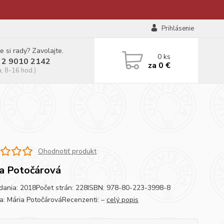
Prihlásenie
e si rady? Zavolajte.
0
ks
 2 9010 2142
za
0 €
a, 8-16 hod.)
Ohodnotiť produkt
a Potočárová
dania: 2018Počet strán: 228ISBN: 978-80-223-3998-8
a: Mária PotočárováRecenzenti: –
celý popis