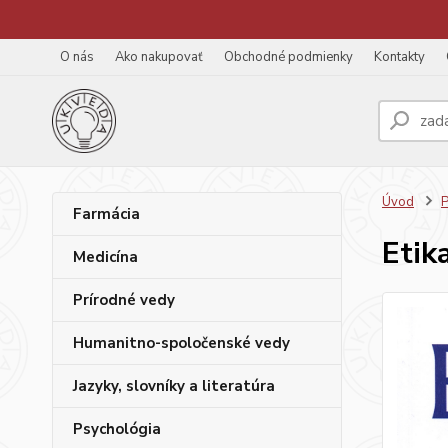
O nás
Ako nakupovať
Obchodné podmienky
Kontakty
Úvod
P
Farmácia
Etik
Medicína
Prírodné vedy
Humanitno-spoločenské vedy
Jazyky, slovníky a literatúra
Psychológia