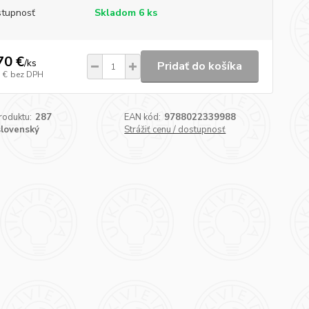
tupnosť
Skladom 6 ks
70 €
/
ks
Pridať do košíka
 €
bez DPH
roduktu:
287
EAN kód:
9788022339988
slovenský
Strážiť cenu / dostupnosť