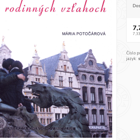
Dos
7,
7,33
Číslo p
jazyk: