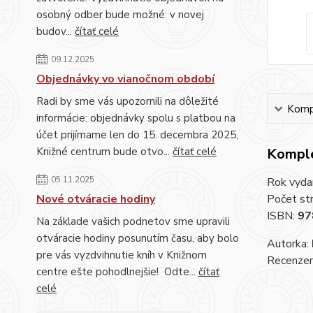
osobný odber bude možné: v novej
budov...
čítať celé
09.12.2025
Objednávky vo vianočnom období
Radi by sme vás upozornili na dôležité
Kompl
informácie: objednávky spolu s platbou na
účet prijímame len do 15. decembra 2025,
Knižné centrum bude otvo...
čítať celé
Komple
05.11.2025
Rok vyda
Nové otváracie hodiny
Počet st
ISBN:
97
Na základe vašich podnetov sme upravili
otváracie hodiny posunutím času, aby bolo
Autorka:
pre vás vyzdvihnutie kníh v Knižnom
Recenzent
centre ešte pohodlnejšie! Odte...
čítať
celé