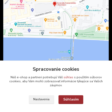
Spracovanie cookies
Kontakty
Náš e-shop a partneri potrebujú Váš
súhlas
s použitím súborov
cookies, aby Vám mohli zobrazovať informácie týkajúce sa Vašich
záujmov.
Zákaznícka podpora
+421 2 9010 2142
(Po-Pia, 8-16 hod.)
Súhlasím
Nastavenia
ukveda@uniba.sk