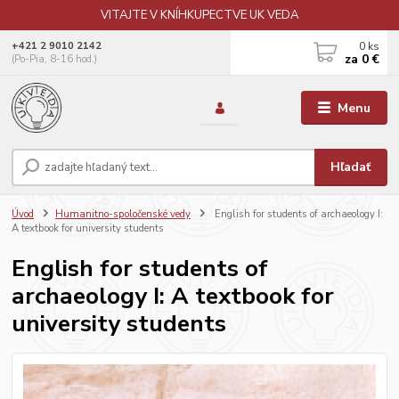
VITAJTE V KNÍHKUPECTVE UK VEDA
0
ks
+421 2 9010 2142
za
0 €
(Po-Pia, 8-16 hod.)
Menu
Hľadať
Úvod
Humanitno-spoločenské vedy
English for students of archaeology I:
A textbook for university students
English for students of
archaeology I: A textbook for
university students