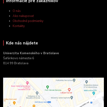
Informácie pre zákazníkov
O nás
Ako nakupovať
Obchodné podmienky
Kontakty
Kde nás nájdete
Univerzita Komenského v Bratislave
Šafárikovo námestie 6
814 99 Bratislava