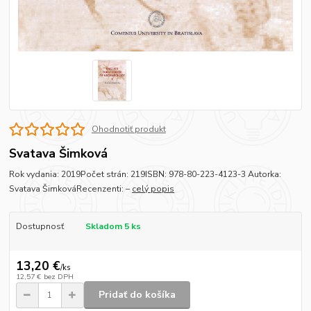
Ohodnotiť produkt
Svatava Šimková
Rok vydania: 2019Počet strán: 219ISBN: 978-80-223-4123-3 Autorka:
Svatava ŠimkováRecenzenti: –
celý popis
Dostupnosť
Skladom 5 ks
13,20 €
/
ks
12,57 €
bez DPH
Pridať do košíka