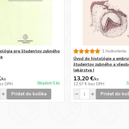
ológia pre študentov zubného
1 hodnotenie
va
Úvod do histológie a embry
študentov zubného a všeo
lekárstva I
€
13,20 €
/
ks
/
ks
Skladom 5 ks
S
ez DPH
12,57 €
bez DPH
Pridať do košíka
Pridať do ko