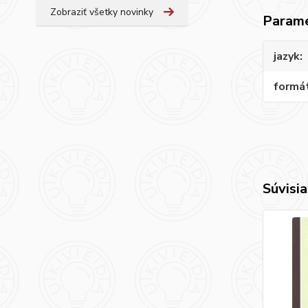
Zobraziť všetky novinky
Param
jazyk
formá
Súvisia