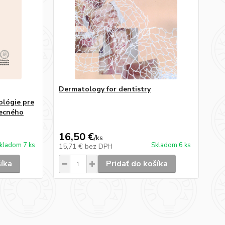
Dermatology for dentistry
ológie pre
becného
16,50 €
/
ks
kladom 7 ks
Skladom 6 ks
15,71 €
bez DPH
šíka
Pridať do košíka