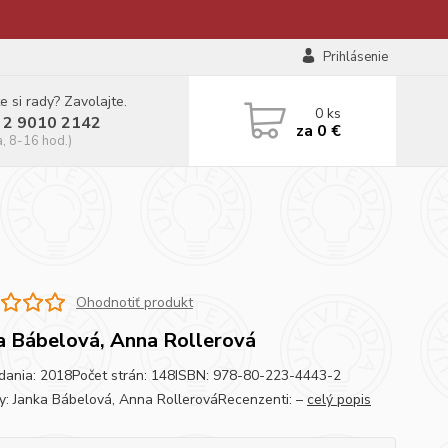
Prihlásenie
e si rady? Zavolajte.
0
ks
 2 9010 2142
za
0 €
a, 8-16 hod.)
Ohodnotiť produkt
a Bábelová, Anna Rollerová
dania: 2018Počet strán: 148ISBN: 978-80-223-4443-2
y: Janka Bábelová, Anna RollerováRecenzenti: –
celý popis