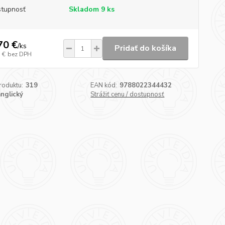
tupnosť
Skladom 9 ks
70 €
/
ks
Pridať do košíka
 €
bez DPH
roduktu:
319
EAN kód:
9788022344432
anglický
Strážiť cenu / dostupnosť