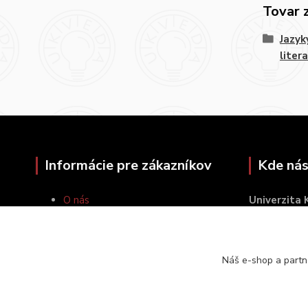
Tovar 
Jazyk
liter
Informácie pre zákazníkov
Kde nás
O nás
Univerzita
Ako nakupovať
Šafárikovo 
Obchodné podmienky
814 99 Brat
Kontakty
Náš e-shop a partn