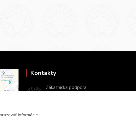
Kontakty
Zákaznícka podpora
+421 2 9010 2142
(Po-Pia, 8-16 hod.)
brazovať informácie
ukveda@uniba.sk