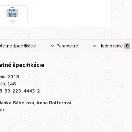
etné špecifikácie
Parametre
Hodnotenie
0
tné špecifikácie
nia:
2018
rán:
148
8-80-223-4443-2
Janka Bábelová
,
Anna Rollerová
i: –