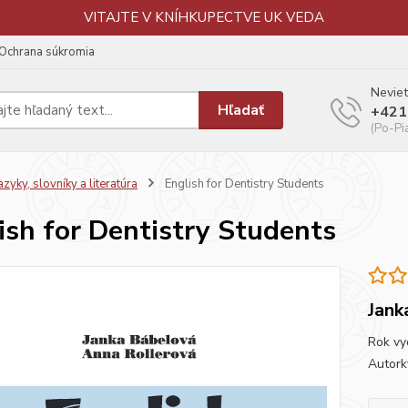
VITAJTE V KNÍHKUPECTVE UK VEDA
Ochrana súkromia
Neviet
Hľadať
+421
(Po-Pi
azyky, slovníky a literatúra
English for Dentistry Students
ish for Dentistry Students
Jank
Rok vy
Autork