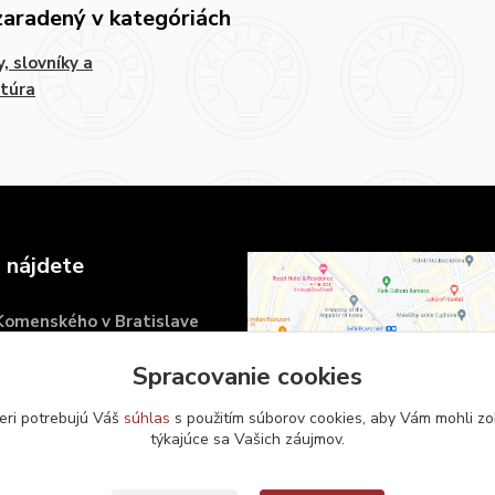
zaradený v kategóriách
y, slovníky a
atúra
 nájdete
 Komenského v Bratislave
námestie 6
Spracovanie cookies
islava
eri potrebujú Váš
súhlas
s použitím súborov cookies, aby Vám mohli zo
týkajúce sa Vašich záujmov.