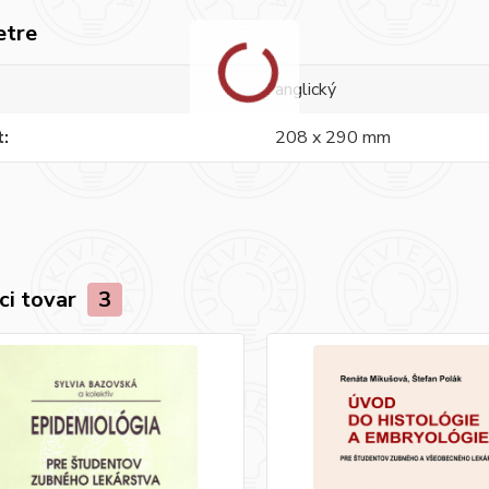
etre
anglický
t
208 x 290 mm
ci tovar
3