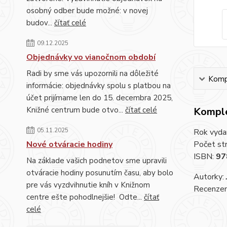
osobný odber bude možné: v novej
budov...
čítať celé
09.12.2025
Objednávky vo vianočnom období
Radi by sme vás upozornili na dôležité
Kompl
informácie: objednávky spolu s platbou na
účet prijímame len do 15. decembra 2025,
Knižné centrum bude otvo...
čítať celé
Komple
05.11.2025
Rok vyda
Nové otváracie hodiny
Počet st
ISBN:
97
Na základe vašich podnetov sme upravili
otváracie hodiny posunutím času, aby bolo
Autorky:
pre vás vyzdvihnutie kníh v Knižnom
Recenzent
centre ešte pohodlnejšie! Odte...
čítať
celé