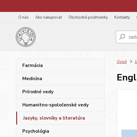
O nás
Ako nakupovať
Obchodné podmienky
Kontakty
Úvod
J
Farmácia
Engl
Medicína
Prírodné vedy
Humanitno-spoločenské vedy
Jazyky, slovníky a literatúra
Psychológia