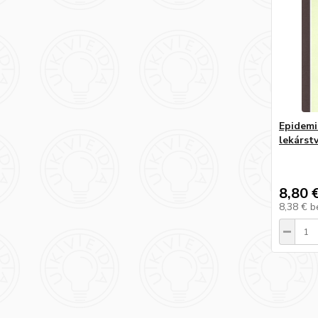
Epidemi
lekárst
8,80 
8,38 €
b