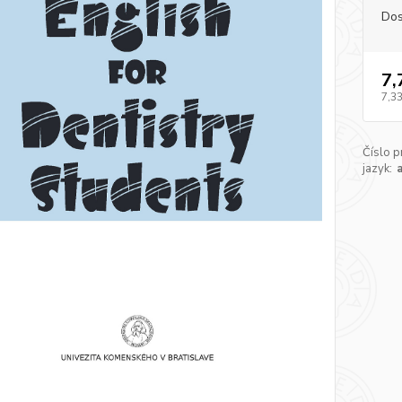
Dos
7,
7,33
Číslo p
jazyk: