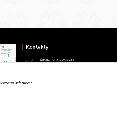
Kontakty
Zákaznícka podpora
+421 2 9010 2142
(Po-Pia, 8-16 hod.)
brazovať informácie
ukveda@uniba.sk