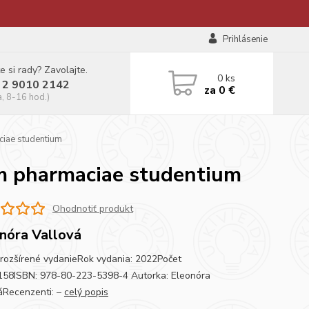
Prihlásenie
e si rady? Zavolajte.
0
ks
 2 9010 2142
za
0 €
a, 8-16 hod.)
ae studentium
 pharmaciae studentium
Ohodnotiť produkt
nóra Vallová
 rozšírené vydanieRok vydania: 2022Počet
 158ISBN: 978-80-223-5398-4 Autorka: Eleonóra
áRecenzenti: –
celý popis