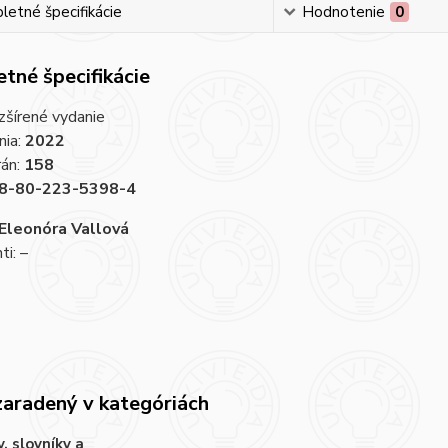
etné špecifikácie
Hodnotenie
0
tné špecifikácie
zšírené vydanie
nia:
2022
rán:
158
8-80-223-5398-4
Eleonóra Vallová
i: –
zaradený v kategóriách
y, slovníky a