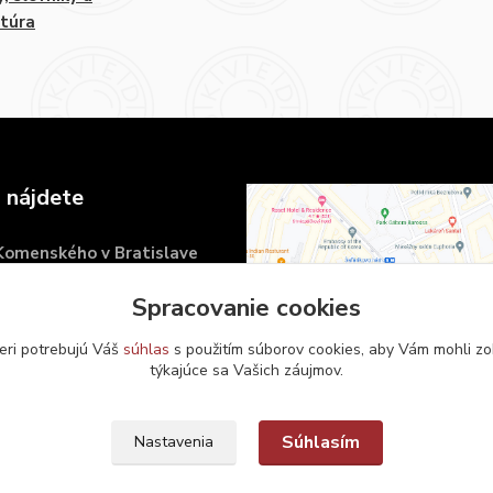
atúra
 nájdete
 Komenského v Bratislave
námestie 6
Spracovanie cookies
islava
eri potrebujú Váš
súhlas
s použitím súborov cookies, aby Vám mohli zo
týkajúce sa Vašich záujmov.
Súhlasím
Nastavenia