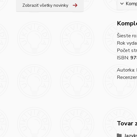
Kompl
Zobraziť všetky novinky
Komple
Šieste ro
Rok vyda
Počet st
ISBN:
97
Autorka:
Recenzent
Tovar 
Jazyk