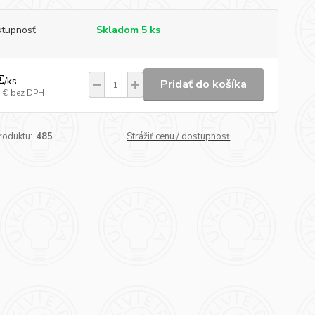
tupnosť
Skladom 5 ks
€
/
ks
Pridať do košíka
 €
bez DPH
roduktu:
485
Strážiť cenu / dostupnosť