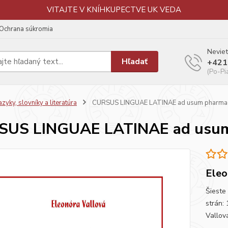
VITAJTE V KNÍHKUPECTVE UK VEDA
Ochrana súkromia
Neviet
Hľadať
+421
(Po-Pi
azyky, slovníky a literatúra
CURSUS LINGUAE LATINAE ad usum pharmaci
SUS LINGUAE LATINAE ad usum
Eleo
Šieste
strán:
Vallov