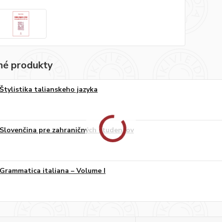
é produkty
Štylistika talianskeho jazyka
Slovenčina pre zahraničných študentov
Grammatica italiana – Volume I