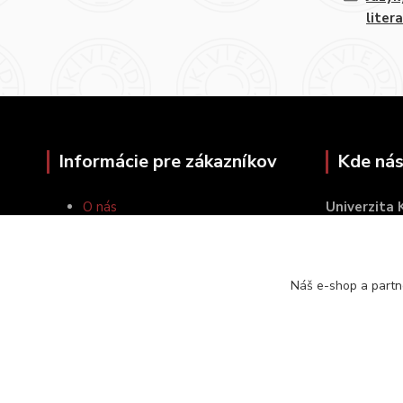
liter
Informácie pre zákazníkov
Kde nás
O nás
Univerzita
Ako nakupovať
Šafárikovo 
Obchodné podmienky
814 99 Brat
Kontakty
Náš e-shop a partn