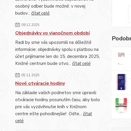
osobný odber bude možné: v novej
budov...
čítať celé
09.12.2025
Objednávky vo vianočnom období
Podobn
Radi by sme vás upozornili na dôležité
informácie: objednávky spolu s platbou na
účet prijímame len do 15. decembra 2025,
Knižné centrum bude otvo...
čítať celé
05.11.2025
Nové otváracie hodiny
Na základe vašich podnetov sme upravili
otváracie hodiny posunutím času, aby bolo
pre vás vyzdvihnutie kníh v Knižnom
centre ešte pohodlnejšie! Odte...
čítať
celé