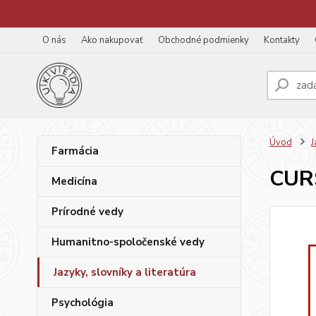
O nás
Ako nakupovať
Obchodné podmienky
Kontakty
Úvod
J
Farmácia
CUR
Medicína
Prírodné vedy
Humanitno-spoločenské vedy
Jazyky, slovníky a literatúra
Psychológia