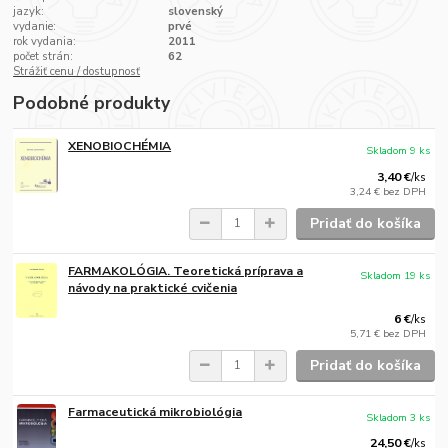
jazyk:
slovenský
vydanie:
prvé
rok vydania:
2011
počet strán:
62
Strážiť cenu / dostupnosť
Podobné produkty
XENOBIOCHÉMIA
Skladom 9 ks
3,40 €
/
ks
3,24 €
bez DPH
Pridať do košíka
FARMAKOLÓGIA. Teoretická príprava a
Skladom 19 ks
návody na praktické cvičenia
6 €
/
ks
5,71 €
bez DPH
Pridať do košíka
Farmaceutická mikrobiológia
Skladom 3 ks
24,50 €
/
ks