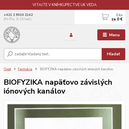
VITAJTE V KNÍHKUPECTVE UK VEDA
0
ks
+421 2 9010 2142
za
0 €
(Po-Pia, 8-16 hod.)
Menu
Hľadať
Úvod
Farmácia
BIOFYZIKA napäťovo závislých iónových kanálov
BIOFYZIKA napäťovo závislých
iónových kanálov