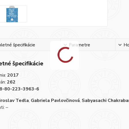
etné špecifikácie
Parametre
Ho
tné špecifikácie
nia:
2017
rán:
262
8-80-223-3963-6
iroslav Tedla
,
Gabriela Pavlovčinová
,
Sabyasachi Chakrabar
i: –