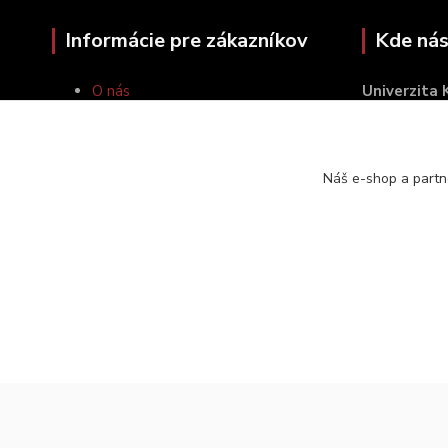
Informácie pre zákazníkov
Kde nás
O nás
Univerzita
Ako nakupovať
Šafárikovo 
Obchodné podmienky
814 99 Brat
Kontakty
Náš e-shop a partn
2024 © UK Veda, s. r. o. | Všetky práva vyhradené