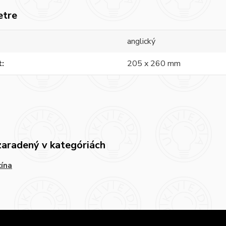
etre
anglický
t
205 x 260 mm
zaradený v kategóriách
ína