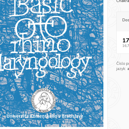
Chakra
Dos
17
16,
Číslo p
jazyk: