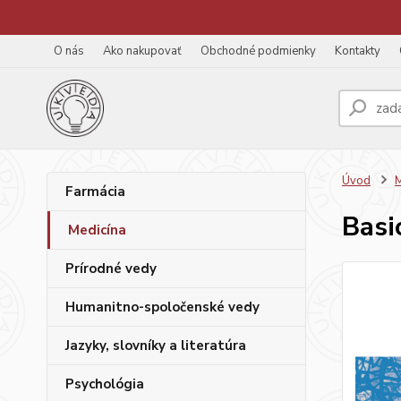
O nás
Ako nakupovať
Obchodné podmienky
Kontakty
Úvod
M
Farmácia
Basi
Medicína
Prírodné vedy
Humanitno-spoločenské vedy
Jazyky, slovníky a literatúra
Psychológia