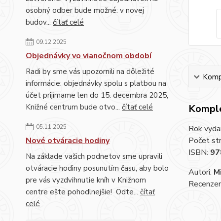
osobný odber bude možné: v novej
budov...
čítať celé
09.12.2025
Objednávky vo vianočnom období
Radi by sme vás upozornili na dôležité
Kompl
informácie: objednávky spolu s platbou na
účet prijímame len do 15. decembra 2025,
Knižné centrum bude otvo...
čítať celé
Komple
05.11.2025
Rok vyda
Nové otváracie hodiny
Počet st
ISBN:
97
Na základe vašich podnetov sme upravili
otváracie hodiny posunutím času, aby bolo
Autori:
M
pre vás vyzdvihnutie kníh v Knižnom
Recenzent
centre ešte pohodlnejšie! Odte...
čítať
celé