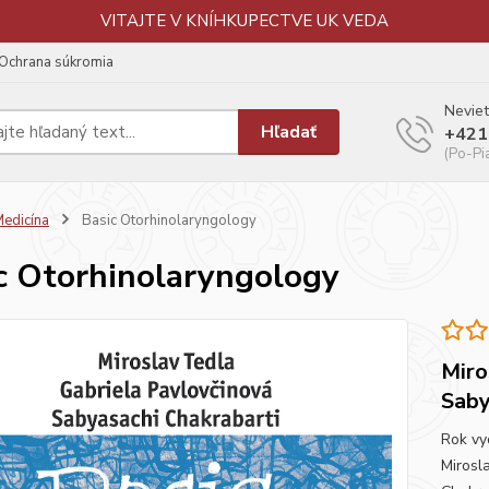
VITAJTE V KNÍHKUPECTVE UK VEDA
Ochrana súkromia
Neviet
Hľadať
+421
(Po-Pi
edicína
Basic Otorhinolaryngology
c Otorhinolaryngology
Miro
Saby
Rok vy
Mirosl