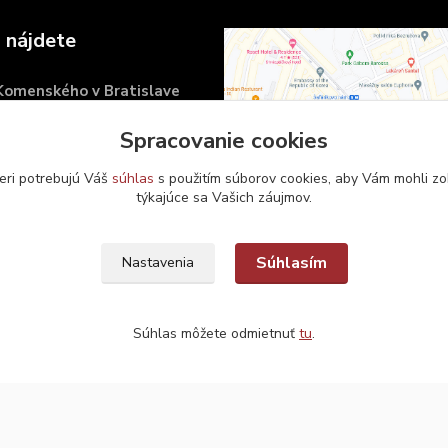
 nájdete
 Komenského v Bratislave
námestie 6
Spracovanie cookies
islava
eri potrebujú Váš
súhlas
s použitím súborov cookies, aby Vám mohli zo
týkajúce sa Vašich záujmov.
Súhlasím
Nastavenia
Súhlas môžete odmietnuť
tu
.