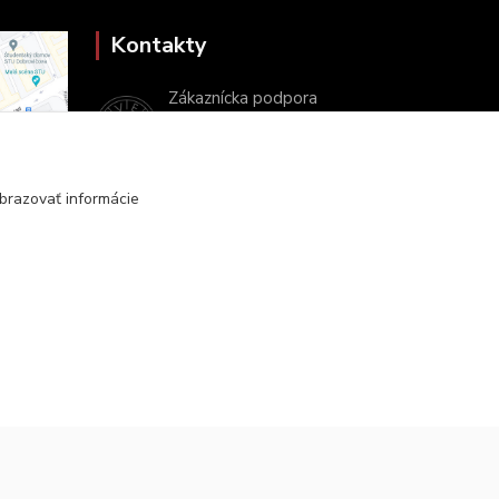
Kontakty
Zákaznícka podpora
+421 2 9010 2142
(Po-Pia, 8-16 hod.)
brazovať informácie
ukveda@uniba.sk
Vytvorené na
Eshop-rychlo.sk