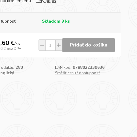
bartiRecenzenti: –
celý popis
tupnosť
Skladom 9 ks
,60 €
/
ks
Pridať do košíka
76 €
bez DPH
roduktu:
280
EAN kód:
9788022339636
anglický
Strážiť cenu / dostupnosť