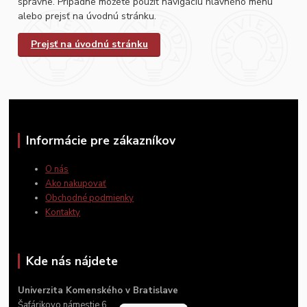
správne. Prípadne môžete použiť navigáciu hlavného menu
alebo prejsť na úvodnú stránku.
Prejsť na úvodnú stránku
Informácie pre zákazníkov
O nás
Ako nakupovať
Obchodné podmienky
Kontakty
Kde nás nájdete
Univerzita Komenského v Bratislave
Šafárikovo námestie 6