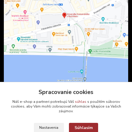
Spracovanie cookies
Spracovanie cookies
Kontakty
Náš e-shop a partneri potrebujú Váš
Náš e-shop a partneri potrebujú Váš
súhlas
súhlas
s použitím súborov
s použitím súborov
cookies, aby Vám mohli zobrazovať informácie týkajúce sa Vašich
cookies, aby Vám mohli zobrazovať informácie týkajúce sa Vašich
záujmov.
záujmov.
Zákaznícka podpora
+421 2 9010 2142
(Po-Pia, 8-16 hod.)
Súhlasím
Súhlasím
Nastavenia
Nastavenia