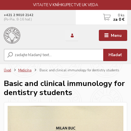
VITAJTE V KNÍHKUPECTVE UK VEDA
0
ks
+421 2 9010 2142
za
0 €
(Po-Pia, 8-16 hod.)
Menu
Hľadať
Úvod
Medicína
Basic and clinical immunology for dentistry students
Basic and clinical immunology for
dentistry students