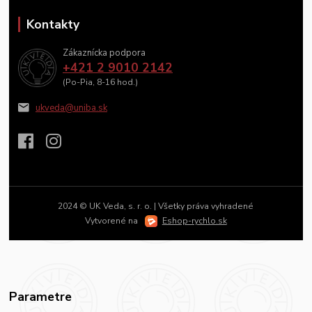
Kontakty
Zákaznícka podpora
+421 2 9010 2142
(Po-Pia, 8-16 hod.)
ukveda@uniba.sk
2024 © UK Veda, s. r. o. | Všetky práva vyhradené
Vytvorené na
Eshop-rychlo.sk
Parametre