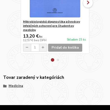
Mikrobiologická diagnostika pôvodcov
Špeciálna e
infekčných ochorení pre študentov
medicíny
13,20 €
13,20 €
/
ks
/
k
Skladom 15 ks
12,57 €
bez DPH
12,57 €
bez 
Pridať do košíka
Tovar zaradený v kategóriách
Medicína