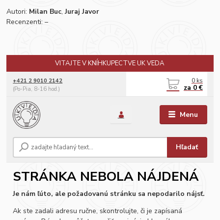
Autori:
Milan Buc
,
Juraj Javor
Recenzenti: –
VITAJTE V KNÍHKUPECTVE UK VEDA
0
ks
+421 2 9010 2142
za
0 €
(Po-Pia, 8-16 hod.)
Menu
Hľadať
STRÁNKA NEBOLA NÁJDENÁ
Je nám ľúto, ale požadovanú stránku sa nepodarilo nájsť.
Ak ste zadali adresu ručne, skontrolujte, či je zapísaná