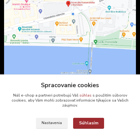
Spracovanie cookies
Kontakty
Náš e-shop a partneri potrebujú Váš
súhlas
s použitím súborov
cookies, aby Vám mohli zobrazovať informácie týkajúce sa Vašich
záujmov.
Zákaznícka podpora
+421 2 9010 2142
(Po-Pia, 8-16 hod.)
Súhlasím
Nastavenia
ukveda@uniba.sk