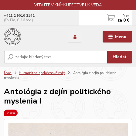
VITAJTE V KNÍHKUPECTVE UK VEDA
0
ks
+421 2 9010 2142
za
0 €
(Po-Pia, 8-16 hod.)
Menu
Hľadať
Úvod
Humanitno-spoločenské vedy
Antológia z dejín politického
myslenia I
Antológia z dejín politického
myslenia I
Akcia