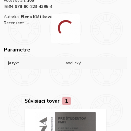
Počet strán:
105
ISBN:
978-80-223-4395-4
Autorka:
Elena Klátiková
Recenzenti: –
Parametre
jazyk
anglický
Súvisiaci tovar
1