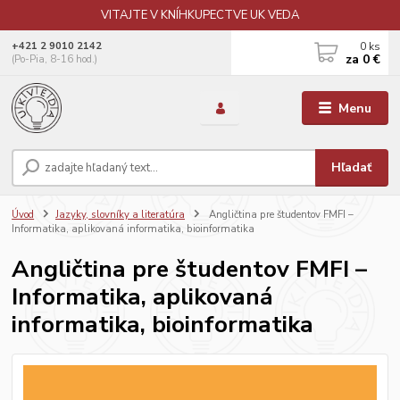
VITAJTE V KNÍHKUPECTVE UK VEDA
0
ks
+421 2 9010 2142
za
0 €
(Po-Pia, 8-16 hod.)
Menu
Hľadať
Úvod
Jazyky, slovníky a literatúra
Angličtina pre študentov FMFI –
Informatika, aplikovaná informatika, bioinformatika
Angličtina pre študentov FMFI –
Informatika, aplikovaná
informatika, bioinformatika