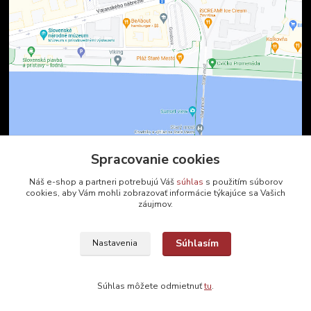
Spracovanie cookies
Kontakty
Náš e-shop a partneri potrebujú Váš
súhlas
s použitím súborov
cookies, aby Vám mohli zobrazovať informácie týkajúce sa Vašich
záujmov.
Zákaznícka podpora
+421 2 9010 2142
(Po-Pia, 8-16 hod.)
Súhlasím
Nastavenia
ukveda@uniba.sk
Súhlas môžete odmietnuť
tu
.