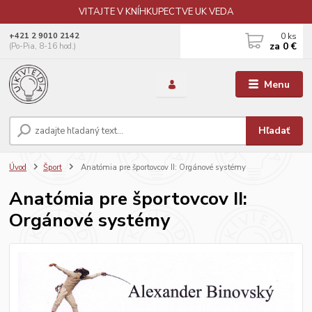
VITAJTE V KNÍHKUPECTVE UK VEDA
0
ks
+421 2 9010 2142
za
0 €
(Po-Pia, 8-16 hod.)
Menu
Hľadať
Úvod
Šport
Anatómia pre športovcov II: Orgánové systémy
Anatómia pre športovcov II:
Orgánové systémy